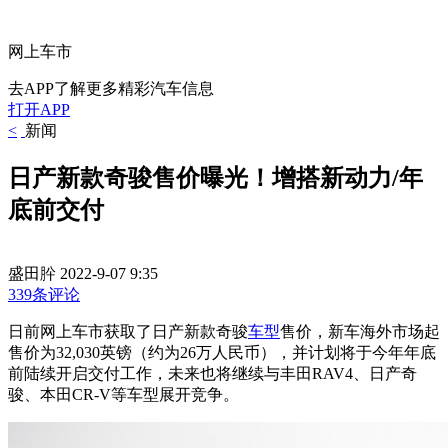
网上车市
去APP了解更多精彩汽车信息
打开APP
<
新闻
日产新款奇骏售价曝光！增搭新动力/年
底前交付
盛田肸
2022-9-07 9:35
339条评论
日前网上车市获取了日产新款奇骏
车型
售价，新车海外市场起
售价为32,030英镑（约为26万人民币），并计划将于今年年底
前陆续开启交付工作，未来也将继续与丰田RAV4、日产奇
骏、本田CR-V等车型展开竞争。