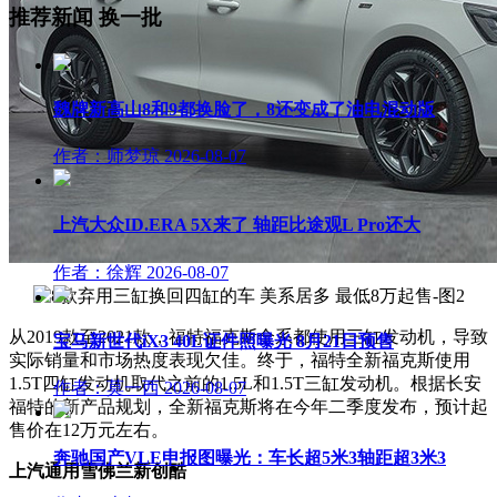
推荐新闻
换一批
魏牌新高山8和9都换脸了，8还变成了油电混动版
作者：师梦琼
2026-08-07
上汽大众ID.ERA 5X来了 轴距比途观L Pro还大
作者：徐辉
2026-08-07
从2019款至2021款，福特福克斯全系都使用三缸发动机，导致
宝马新世代iX3 40L证件照曝光 8月21日预售
实际销量和市场热度表现欠佳。终于，福特全新福克斯使用
1.5T四缸发动机取代之前的1.5L和1.5T三缸发动机。根据长安
作者：莫一西
2026-08-07
福特的新产品规划，全新福克斯将在今年二季度发布，预计起
售价在12万元左右。
奔驰国产VLE申报图曝光：车长超5米3轴距超3米3
上汽通用雪佛兰新创酷