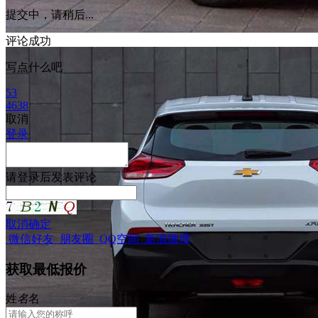
提交中，请稍后...
评论成功
写点什么吧
53
4638
取消
登录
请
登录
后发表评论
取消
确定
微信好友
朋友圈
QQ空间
新浪微博
获取最低报价
姓
名
名