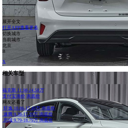
展开全文
打开APP查看更多
切换城市
当前城市
北京
B
X
相关车型
福克斯
11.98-14.58万
支付宝询价
询底价
网友还看了
轩逸
10.86-17.49万
询底价
速腾
9.38-17.29万
询底价
思域
9.79-18.79万
询底价