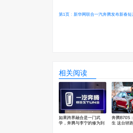
第1页
:
新华网联合一汽奔腾发布新春短片《让爱回家之
相关阅读
如果跨界融合是一门武
奔腾B70
学，奔腾与李宁的修为到
生 这台轿
了第几层？
样