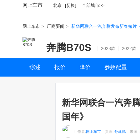
网上车市
北京
[切换]
全部城市>>
网上车市
>
厂商要闻
>
新华网联合一汽奔腾发布新春短片
奔腾B70S
2023款
2022款
综述
报价
降价
参数配置
新华网联合一汽奔
国年》
作者:
网上车市
责编:
孙建鹏
来源