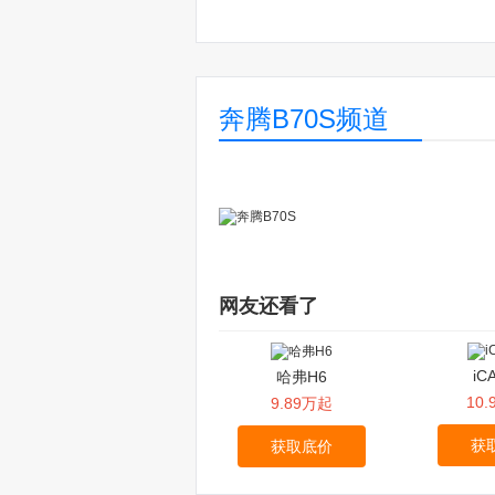
奔腾B70S频道
网友还看了
iC
哈弗H6
10
9.89万起
获
获取底价