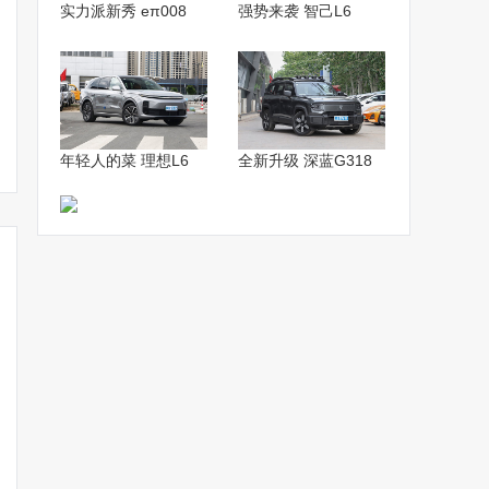
实力派新秀 eπ008
强势来袭 智己L6
年轻人的菜 理想L6
全新升级 深蓝G318
新国潮轿跑SUV奔腾B70S
奔腾B70S轿跑SUV亮相
一汽奔腾全新
发布 明年一季度上市
外观更运动 明年一季度上
光 3天后亮
市
售