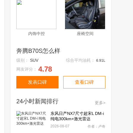
内饰中控
座椅空间
奔腾B70S怎么样
级别：
SUV
综合平均油耗：
6.91L
4.78
网友评分：
发表口碑
查看口碑
24小时新闻排行
更多>
东风日产NX7尺寸超宋L DM-i
纯电300km+激光雷达
2026-08-07
作者：卢奇