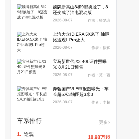
魏牌新高山8和9都换脸了，8
还变成了油电混动版
2026-08-07
作者：师梦琼
上汽大众ID.ERA 5X来了 轴距
比途观L Pro还大
2026-08-07
作者：徐辉
宝马新世代iX3 40L证件照曝
光 8月21日预售
2026-08-07
作者：莫一西
奔驰国产VLE申报图曝光：车
长超5米3轴距超3米3
2026-08-07
作者：李超
车系排行
更多>
1.
途观
18.98万起