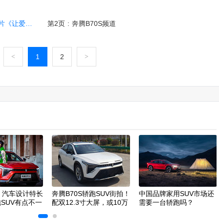
奔腾中国年》
第2页
:
奔腾B70S频道
<
1
2
>
S：汽车设计特长
奔腾B70S轿跑SUV街拍！
中国品牌家用SUV市场还
跑SUV有点不一
配双12.3寸大屏，或10万
需要一台轿跑吗？
起