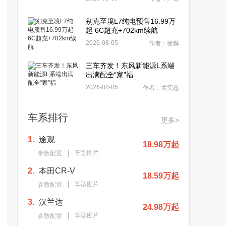
别克至境L7纯电预售16.99万
起 6C超充+702km续航
2026-08-05
作者：徐辉
三车齐发！东风新能源L系端
出满配全“家”福
2026-08-05
作者：孟宪慈
车系排行
更多>
1.
途观
18.98万起
车型图片
参数配置
2.
本田CR-V
18.59万起
车型图片
参数配置
3.
汉兰达
24.98万起
车型图片
参数配置