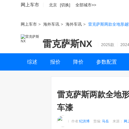
网上车市
北京
[切换]
全部城市>>
网上车市
>
海外车讯
>
海外车讯
>
雷克萨斯两款全地形越
雷克萨斯NX
2025款
202
综述
报价
降价
参数配置
雷克萨斯两款全地形
车漆
作者:
纪洪博
责编:
马岳
来源：
网