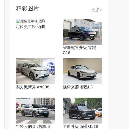
精彩图片
更多>
定位更年轻 迈腾
智能配置升级 零跑
C16
实力派新秀 eπ008
强势来袭 智己L6
年轻人的菜 理想L6
全新升级 深蓝G318