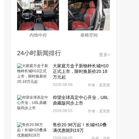
内饰中控
座椅空间
24小时新闻排行
更多>
大家庭方盒子新物种长城H10
正式上市，限时换新价20.18
万元起
2026-08-06
作者：孟宪慈
仰望全球高定中心开业，U8L
鼎藏版同步上市
2026-08-05
作者：孟宪慈
售价20.98万起！长城H10叠
满优惠能到19万
2026-08-05
作者：卢奇