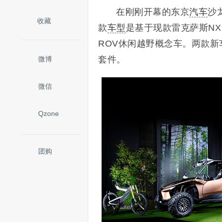
在刚刚开幕的东京
汽车
沙
收藏
款
车型
是基于现款雷克萨斯NX
ROV休闲越野概念车。两款新
套件。
微博
微信
Qzone
团购