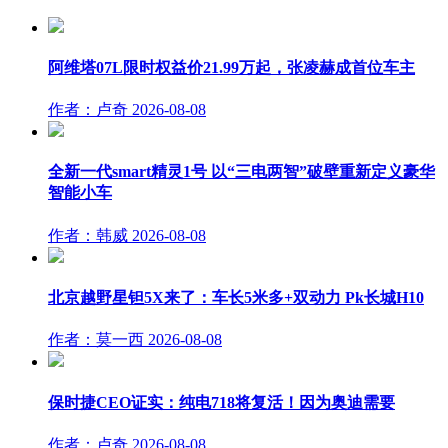
阿维塔07L限时权益价21.99万起，张凌赫成首位车主
作者：卢奇
2026-08-08
全新一代smart精灵1号 以“三电两智”破壁重新定义豪华
智能小车
作者：韩威
2026-08-08
北京越野星钽5X来了：车长5米多+双动力 Pk长城H10
作者：莫一西
2026-08-08
保时捷CEO证实：纯电718将复活！因为奥迪需要
作者：卢奇
2026-08-08