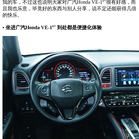
s+
我的车，不过这也说明大家对广汽Honda VE-1
很有好感，而
且我也乐意，毕竟好的东西与别人分享，说不定还能获得几倍
的快乐。
s+
• 坐进广汽Honda VE-1
到处都是便捷化体验