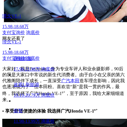
理念VE-1
15.98-18.68万
支付宝询价
询底价
网友还看了
理念VE-1
15.98-18.68万
支付宝询价
询底价
唐新能源
大家好，我是Feynman，身为专业车评人和业余摄影师，90后
17.98-21.98万
询底价
的我是大家口中常说的新生代消费者。由于自小在父亲的第六
代雅阁陪伴下成长，一直深受
广汽本田
造车理念影响，因此我
途观L新能源
也逐渐成为了一位本田粉。喜欢尝“新”是我一贯的作风，最
s+
终，我选择了广汽Honda VE-1
，至于原因，我给大家细细道
19.19-20.79万
询底价
来。
s+
缤智
• 享受舒适便捷的体验 我选择广汽Honda VE-1
11.98-13.99万
询底价