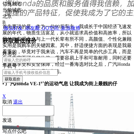
切换城市
当前城市
北京
B
首先要说的是，作为一位90后车主，我成长于中国经济飞速发
微信好友
朋友圈
QQ空间
新浪微博
展的年代，物质生活富足，从小就追求高价值和高效率，所以
我的购车观念也与上一代长辈有所不同，高颜值、个性化兼顾
获取最低报价
实用是我购车的关键因素。其中，舒适便捷方面的表现是我最
看重的，毕竟对于我来说，汽车不再是简单的代步工具，而是
姓
名
名
生活中密不可分的伙伴，需要容易上手和可靠耐用，同时还要
有质感享受和安全保障，经过一番海选对比之后，广汽Honda
手机号
s+
VE-1
成为了我的理想之选。
获取底价
s+
• 广汽Honda VE-1
的运动气息 让我成为街上最靓的仔
X
取消
退出
发送
写点什么吧