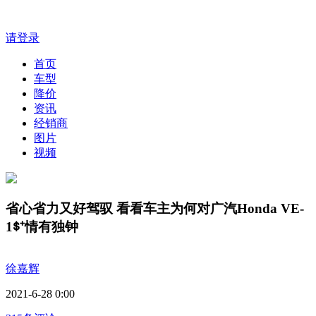
请登录
首页
车型
降价
资讯
经销商
图片
视频
省心省力又好驾驭 看看车主为何对广汽Honda VE-
1ᙚ⁺情有独钟
徐嘉辉
2021-6-28 0:00