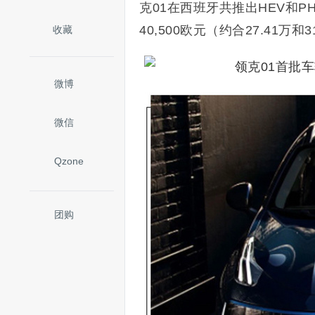
克01在西班牙共推出HEV和P
40,500欧元（约合27.41万和
收藏
微博
微信
Qzone
团购