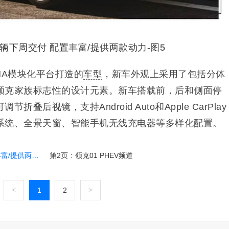
MA模块化平台打造的
车型
，新车外观上采用了包括分体
领克家族标志性的设计元素。新车搭载前，后和侧面停
后视镜，支持Android Auto和Apple CarPlay
系统、全景天窗、智能手机无线充电器等多样化配置。
提供两款动力
第2页
:
领克01 PHEV频道
<
1
2
>