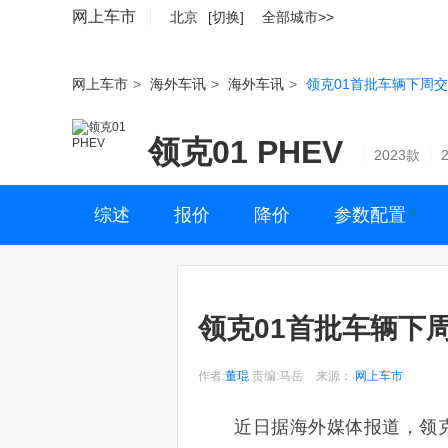
网上车市
北京
[切换]
全部城市>>
网上车市
>
海外车讯
>
海外车讯
>
领克01首批车辆下周交
领克01 PHEV
2023款
综述
报价
降价
参数配置
领克01首批车辆下
作者:
董琨
责编:马岳
来源：
网上车市
近日据海外媒体报道，领