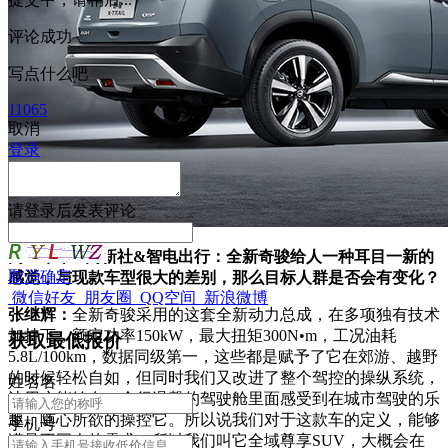
评论成功
写点什么吧
11065
取消
登录
请
登录
后发表评论
网上车市&网新社&智电出行：全新奇骏给人一种耳目一新的
取消
确定
感觉，与现款车型很大的差别，那么目标人群是否会有变化？
微信好友
朋友圈
QQ空间
新浪微博
张继辉：
全新奇骏采用的这套全新动力总成，在多项独有技术
加持下，额定功率150kW，最大扭矩300N•m，工况油耗
获取最低报价
5.8L/100km，数据同级第一，这些都是赋予了它在郊游、越野
的时候轻松自如，但同时我们又改进了整个驾控的操纵系统，
姓
名
名
让用户能够在一个很温馨的驾驶舱里面感受到在城市驾驶的乐
趣，随心所欲的操控它。所以说我们对于这款车的定义，能够
手机号
满足不同人的需求，所以我们叫它全域尊享SUV，大概会在