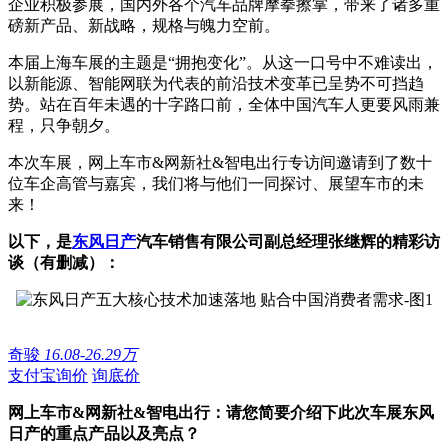
企业积极参展，国内外各个汽车品牌摩拳擦掌，带来了诸多重
磅新产品、新战略，规格与魄力空前。
本届上海车展的主题是“拥抱变化”。从这一口号中不难读出，
以新能源、智能网联为代表的前沿技术变革已呈势不可挡趋
势。站在百年未遇的十字路口前，全体中国汽车人更要风雨兼
程，只争朝夕。
本次车展，网上车市&网新社&智电出行专访间邀请到了数十
位车企高管与嘉宾，我们将与他们一同探讨、展望车市的未
来！
以下，是
东风日产
汽车销售有限公司副总经理张继辉的精彩访
谈（有删减）：
奇骏
16.08-26.29万
支付宝询价
询底价
网上车市&网新社&智电出行：请您简要介绍下此次车展东风
日产的重点产品以及亮点？