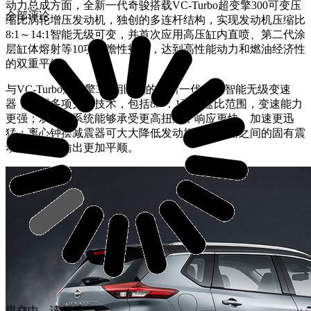
动力总成方面，全新一代奇骏搭载VC-Turbo超变擎300可变压
全部评论
缩比涡轮增压发动机，独创的多连杆结构，实现发动机压缩比
8:1～14:1智能无级可变，并首次应用高压缸内直喷、第二代涂
层缸体熔射等10项前瞻性技术，达到高性能动力和燃油经济性
的双重平衡。
与VC-Turbo超变擎300相匹配的全新一代CVT智能无级变速
器，采用多项先进技术，包括8.2：1高变速比范围，变速能力
更强；双油泵系统能够承受更高扭矩，响应更快、加速更迅
猛；离心钟摆减震器可大大降低发动机和变速器之间的固有震
动，使动力输出更加平顺。
提交中，请稍后...