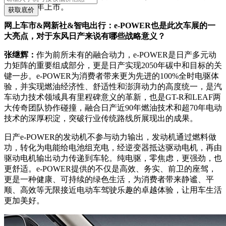
今年下半年上市。
获取底价
网上车市&网新社&智电出行：e-POWER也是此次车展的一
大亮点，对于东风日产来说有哪些战略意义？
张继辉：
作为前所未有的融合动力，e-POWER是日产多元动
力矩阵的重要组成部分，更是日产实现2050年碳中和目标的关
键一步。e-POWER为消费者带来更为先进的100%全时电驱体
验，并实现燃油经济性、舒适性和澎湃动力的高度统一，是汽
车动力技术领域具有里程碑意义的革新，也是GT-R和LEAF两
大传奇团队协作碰撞，融合日产近90年燃油技术和超70年电动
技术的深厚积淀，突破行业传统路线所展现出的成果。
日产e-POWER的发动机不参与动力输出，发动机通过燃料做
功，转化为电能给电池组充电，经逆变器抵达驱动电机，再由
驱动电机输出动力传递到车轮。纯电驱，零焦虑，更强劲，也
更舒适。e-POWER提供的不仅是高效、务实、前卫的座驾，
更是一种健康、可持续的绿色生活，为消费者带来静谧、平
顺、高效等无限接近电动车驾驶乐趣的卓越体验，让用车生活
更加美好。