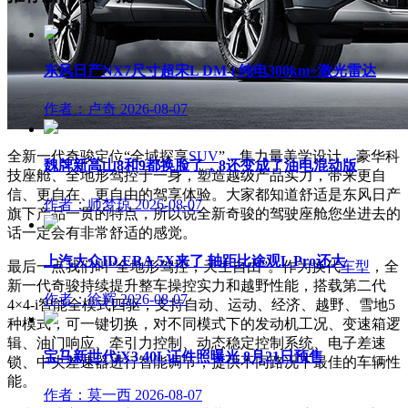
东风日产NX7尺寸超宋L DM-i 纯电300km+激光雷达
作者：卢奇
2026-08-07
全新一代奇骏定位“全域探享
SUV
”，集力量美学设计、豪华科
魏牌新高山8和9都换脸了，8还变成了油电混动版
技座舱、全地形驾控于一身，塑造越级产品实力，带来更自
信、更自在、更自由的驾享体验。大家都知道舒适是东风日产
作者：师梦琼
2026-08-07
旗下产品一贯的特点，所以说全新奇骏的驾驶座舱您坐进去的
话一定会有非常舒适的感觉。
上汽大众ID.ERA 5X来了 轴距比途观L Pro还大
最后一点我们叫“全地形驾控，天生自由”。作为换代
车型
，全
新一代奇骏持续提升整车操控实力和越野性能，搭载第二代
作者：徐辉
2026-08-07
4×4-i智能全模式四驱，支持自动、运动、经济、越野、雪地5
种模式，可一键切换，对不同模式下的发动机工况、变速箱逻
辑、油门响应、牵引力控制、动态稳定控制系统、电子差速
宝马新世代iX3 40L证件照曝光 8月21日预售
锁、中央差速器进行智能调节，提供不同路况下最佳的车辆性
能。
作者：莫一西
2026-08-07