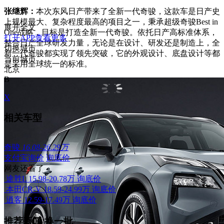
张继辉：
本次东风日产带来了全新一代奇骏，这款车是日产史
上规模最大、复杂程度最高的项目之一，秉承超级奇骏Best in
展开全文
One战略，目标是打造全新一代奇骏。依托日产高标准体系，
打开APP查看更多
整合日产全球研发力量，无论是在设计、研发还是制造上，全
切换城市
新一代奇骏都实现了领先突破，它的外观设计、底盘设计等都
当前城市
是采用全球统一的标准。
北京
B
X
相关车型
奇骏
16.08-26.29万
支付宝询价
询底价
网友还看了
途胜L
15.98-20.78万
询底价
本田CR-V
18.59-24.99万
询底价
逍客
12.59-17.49万
询底价
推荐新闻
换一批