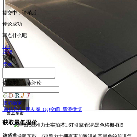
提交中，请稍后...
评论成功
写点什么吧
123
2998
取消
登录
请
登录
后发表评论
取消
确定
微信好友
朋友圈
QQ空间
新浪微博
获取最低报价
姓
名
名
相较普通版车型，GR雅力士拥有更加激进的亮黑色的前进气