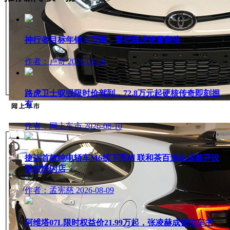
神行者目标年销30万辆，要把路虎销量翻倍
作者：卢奇
2026-08-10
路虎卫士驭强限时价驾到，72.8万元起硬核传奇即刻拥
有
作者：网上车市
2026-08-10
捷达首款纯电轿车M6线下亮相 联和茶百道在成都开设
限时快闪店
作者：孟宪慈
2026-08-09
阿维塔07L限时权益价21.99万起，张凌赫成首位车主