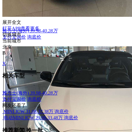
展开全文
打开APP查看更多
雅力士(海外)
39.98-40.28万
切换城市
支付宝询价
询底价
当前城市
北京
B
X
相关车型
雅力士(海外)
39.98-40.28万
支付宝询价
询底价
网友还看了
MINI JCW
31.08-37.38万
询底价
电动MINI JCW
29.98-33.48万
询底价
推荐新闻
换一批