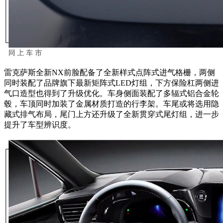
雷克萨斯全新NX前脸配备了全新样式点阵式进气格栅，两侧
同时装配了品牌旗下最新矩阵式LED灯组，下方保险杠两侧进
气口造型也得到了升级优化。车身侧面装配了多辐式铝合金轮
毂，车顶同时加装了金属材质打造的行李架。车尾或将选用隐
藏式排气布局，尾门上方还升级了全新贯穿式尾灯组，进一步
提升了车型辨识度。