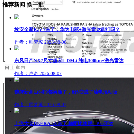
推荐新闻
换一批
埃安全新Ray 7来了，华为电驱+激光雷达能打吗？
作者：师梦琼
2026-08-08
东风日产NX7尺寸超宋L DM-i 纯电300km+激光雷达
作者：卢奇
2026-08-07
魏牌新高山8和9都换脸了，8还变成了油电混动版
作者：师梦琼
2026-08-07
上汽大众ID.ERA 5X来了 轴距比途观L Pro还大