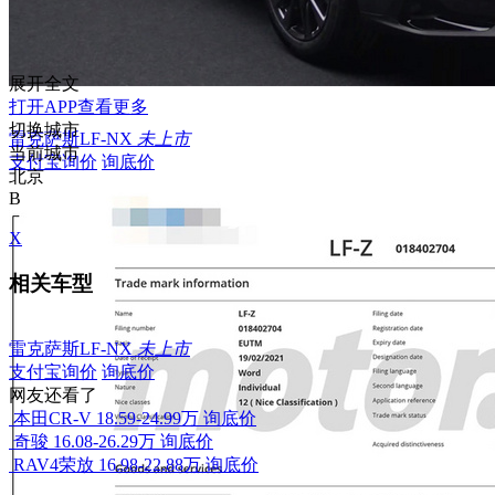
展开全文
打开APP查看更多
切换城市
雷克萨斯LF-NX
未上市
当前城市
支付宝询价
询底价
北京
B
X
相关车型
雷克萨斯LF-NX
未上市
支付宝询价
询底价
网友还看了
本田CR-V
18.59-24.99万
询底价
奇骏
16.08-26.29万
询底价
RAV4荣放
16.98-22.88万
询底价