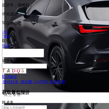
提交中，请稍后...
评论成功
写点什么吧
163
7898
取消
登录
请
登录
后发表评论
取消
确定
微信好友
朋友圈
QQ空间
新浪微博
获取最低报价
姓
名
名