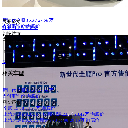
新世代全顺
16.38-27.58万
展开全文
支付宝询价
询底价
打开APP查看更多
切换城市
当前城市
北京
B
X
相关车型
新世代全顺
16.38-27.58万
支付宝询价
询底价
网友还看了
全顺
15.88-34.78万
询底价
上汽大通MAXUS V80新能源
23.87-28.42万
询底价
上汽大通MAXUS 新途V70
13.88-20.16万
询底价