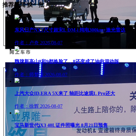
推荐新闻
换一批
东风日产NX7尺寸超宋L DM-i 纯电300km+激光雷达
作者：卢奇
2026-08-07
魏牌新高山8和9都换脸了，8还变成了油电混动版
作者：师梦琼
2026-08-07
上汽大众ID.ERA 5X来了 轴距比途观L Pro还大
作者：徐辉
2026-08-07
宝马新世代iX3 40L证件照曝光 8月21日预售