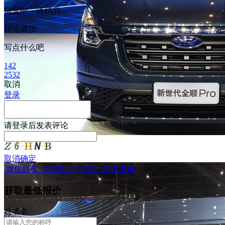
提交中，请稍后...
评论成功
写点什么吧
142
2532
取消
登录
请
登录
后发表评论
取消
确定
微信好友
朋友圈
QQ空间
新浪微博
获取最低报价
姓
名
名