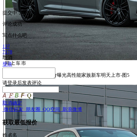
提交中，请稍后...
评论成功
写点什么吧
127
7178
取消
登录
请
登录
后发表评论
取消
确定
微信好友
朋友圈
QQ空间
新浪微博
获取最低报价
姓
名
名