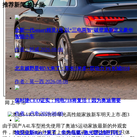
推荐新闻
换一批
全新一代smart精灵1号 以“三电两智”破壁重新定义豪华
智能小车
作者：韩威
2026-08-08
北京越野星钽5X来了：车长5米多+双动力 Pk长城H10
作者：莫一西
2026-08-08
保时捷CEO证实：纯电718将复活！因为奥迪需要
作者：卢奇
2026-08-08
由于国产A4L车型抢先使用了奥迪S运动家族最新的外观套
件，
奥迪新款S4
的外观看上去略显低调，
仅有的不同也只体
埃安全新Ray 7来了，华为电驱+激光雷达能打吗？