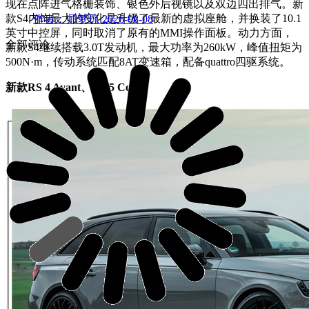
现在点阵进气格栅装饰、银色外后视镜以及双边四出排气。新
款S4内饰最大的变化是升级了最新的虚拟座舱，并换装了10.1
作者：师梦琼
2026-08-08
英寸中控屏，同时取消了原有的MMI操作面板。
动力方面，
全部评论
新款S4继续搭载3.0T发动机，最大功率为260kW，峰值扭矩为
500N·m，传动系统匹配8AT变速箱，配备quattro四驱系统。
新款RS 4 Avant、RS 5 Coupe