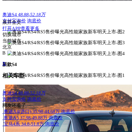
奥迪S4
48.88-52.18万
支付宝询价
询底价
展开全文
打开APP查看更多
切换城市
当前城市
北京
B
X
新款S4
相关车型
奥迪S4
48.88-52.18万
支付宝询价
询底价
网友还看了
奥迪A4(进口)
35.98-44.68万
询底价
奥迪A5
37.98-49.88万
询底价
宝马4系
34.8-51.8万
询底价