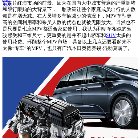
好这片红海市场的前景。因为在国内大中城市普遍的严重拥堵
9589
和限行限购的大背景下，二胎政策让整个家庭成员出行的人数
却是有增无减。在人员增多车辆减少的情况下，MPV车型更
高的空间利用率和乘员人数的优点也就被无限放大。当然也不
是只要是七座MPV都适合家庭使用，我认为和轿车相似的驾
驶感受和三维尺寸，更重要的是并不超出轿车和
SUV
太多的
使用花费。环顾整个MPV市场，具备以上几点还要看起来不
太像“专车”的MPV，也只有
广汽本田奥德赛锐·混动莫属了。