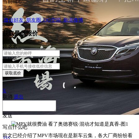
当前城市
北京
B
微信好友
朋友圈
QQ空间
新浪微博
获取最低报价
姓
名
名
手机号
获取底价
X
取消
退出
发送
写点什么吧
前文已经介绍了MPV市场现在是新车云集，各大厂商纷纷看
355