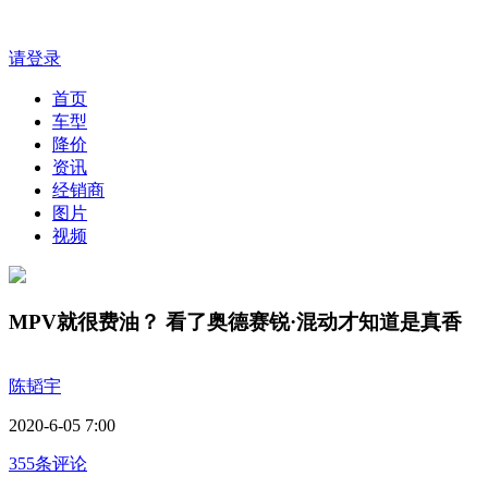
请登录
首页
车型
降价
资讯
经销商
图片
视频
MPV就很费油？ 看了奥德赛锐·混动才知道是真香
陈韬宇
2020-6-05 7:00
355条评论