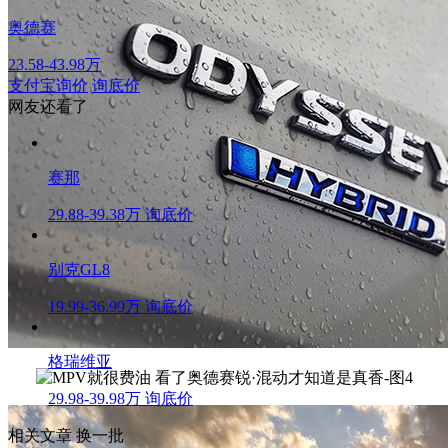
奥德赛
23.58-43.98万
支付宝询价
询底价
网友还看了
赛那
29.88-39.38万
询底价
别克GL8
19.99-36.99万
询底价
格瑞维亚
29.98-39.98万
询底价
相关文章
换一批