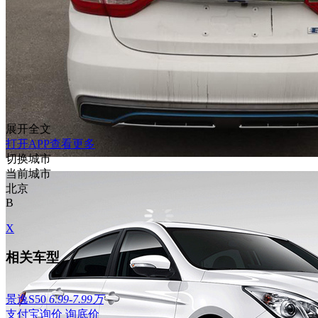
展开全文
打开APP查看更多
切换城市
当前城市
北京
B
X
相关车型
景逸S50
6.99-7.99万
支付宝询价
询底价