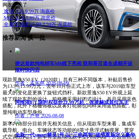
网友还看了
逸动
7.29-9.99万
询底价
MG5
6.79-9.89万
询底价
全新艾瑞泽5
5.99-7.59万
询底价
推荐新闻
换一批
捷达首款纯电轿车M6线下亮相 联和茶百道在成都开设
限时快闪店
现款景逸S50 EV（2020款）共有三种不同版本，补贴后售价
作者：孟宪慈
2026-08-09
为13.99-15.99万元，去年10月份正式上市，该车与2019款车型
最大的变化是更换了旋钮式挡杆。
新款景逸S50 EV外观上延
续了现款车型的设计，前格栅采用封闭式设计，并且采用蓝色
阿维塔07L限时权益价21.99万起，张凌赫成首位车主
搭配，此外下格栅饰板以及雾灯轮廓也同样采用蓝色搭配，彰
显纯电动车型身份。
作者：卢奇
2026-08-08
新车内饰部分目前并无相关信息，但从现款车型来看，
集成车
载导航、电台、车辆状态等功能的
8英寸悬浮式触摸屏、贯穿
全新一代smart精灵1号 以“三电两智”破壁重新定义豪华
式空调出风口，新车有望延续现款车型内饰风格，并且依然沿