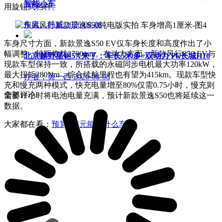
智能小车
用旋钮式档杆。
作者：韩威
2026-08-08
车身尺寸方面，新款景逸S50 EV仅车身长度和高度作出了小
幅调整，轴距依然2700mm。在动力方面，新款风行S50 EV与
北京越野星钽5X来了：车长5米多+双动力 Pk长城H10
现款车型保持一致，所搭载的永磁同步电机最大功率120kW，
最大扭矩280Nm，综合续航里程也有望为415km。现款车型快
作者：莫一西
2026-08-08
充和慢充两种模式，快充电量增至80%仅需0.75小时，慢充则
全部评论
需要11小时将电池电量充满，预计新款景逸S50也将延续这一
数据。
大家都在看：
预算5万元能买什么车