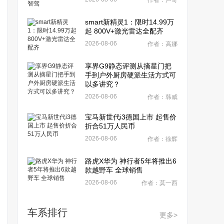
作者：卢奇
smart新精灵1：限时14.99万
起 800V+激光雷达全配齐
2026-08-06
作者：高娜
享界G9静态评测从摘星门把
手到户外厨房硬派生活方式可
以多讲究？
2026-08-06
作者：韩威
宝马新世代i3德国上市 起售价
折合51万人民币
2026-08-06
作者：徐辉
路虎X华为 神行者5年将推出6
款越野车 全球销售
2026-08-06
作者：莫一西
车系排行
更多>