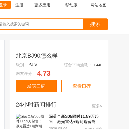
登录
注册
更多应用
移动版
网站地图
搜索
北京BJ90怎么样
级别：
SUV
综合平均油耗：
1.44L
4.73
网友评分：
发表口碑
查看口碑
24小时新闻排行
更多>
深蓝全新S05限时11.59万起
售：激光雷达+端到端智驾
2026-08-06