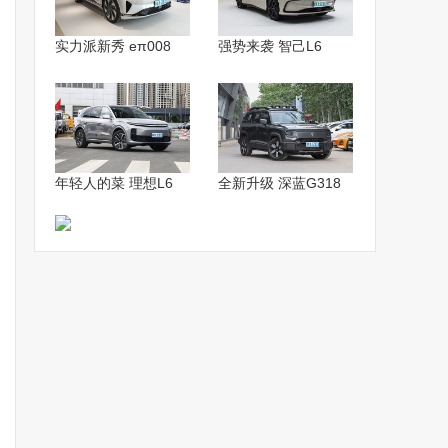
实力派新秀 eπ008
强势来袭 智己L6
年轻人的菜 理想L6
全新升级 深蓝G318