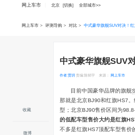
网上车市
北京
[切换]
全部城市>>
网上车市
>
评测导购
>
对比
>
中式豪华旗舰SUV对决！红旗H
中式豪华旗舰SUV对
作者:贾玥
责编:陈韬宇
来源：
网上车市
目前中国豪华品牌的旗舰
那就是北京BJ90和红旗HS7。
型；北京BJ90售价区间为98.
收藏
的低配车型售价大约是红旗HS
不多是红旗HS7顶配车型售价
微博