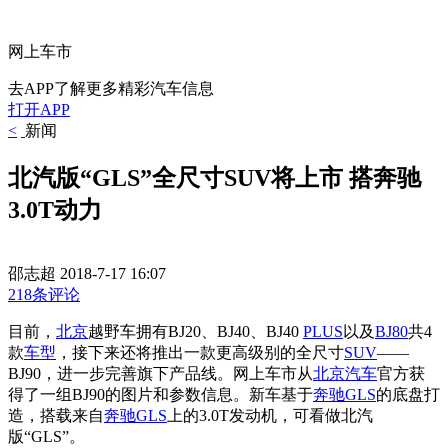
网上车市
去APP了解更多精彩汽车信息
打开APP
<
新闻
北汽版“GLS”全尺寸SUV将上市 搭奔驰
3.0T动力
邵志超
2018-7-17 16:07
218条评论
目前，
北京
越野车拥有BJ20、BJ40、BJ40
PLUS
以及
BJ80
共4
款
车型
，接下来还将推出一款更高级别的全尺寸
SUV
——
BJ90，进一步完善旗下产品线。网上车市从
北京汽车
官方获
得了一组BJ90的图片和参数信息。新车基于
奔驰GLS
的底盘打
造，搭载来自
奔驰GLS
上的3.0T发动机，可看做北汽
版“GLS”。