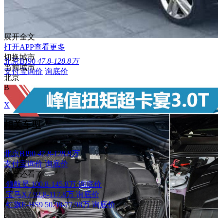
展开全文
打开APP查看更多
切换城市
北京BJ90
47.8-128.8万
当前城市
支付宝询价
询底价
北京
B
X
相关车型
北京BJ90
47.8-128.8万
支付宝询价
询底价
网友还看了
领航员
100.8-145.8万
询底价
宝马X7
92.8-117.8万
询底价
红旗E-HS9
50.98-77.98万
询底价