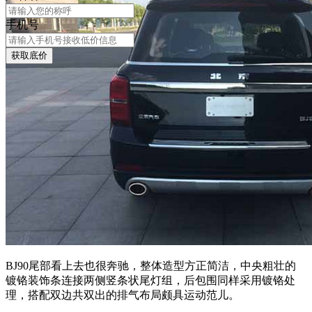
手机号
获取底价
BJ90尾部看上去也很奔驰，整体造型方正简洁，中央粗壮的
镀铬装饰条连接两侧竖条状尾灯组，后包围同样采用镀铬处
理，搭配双边共双出的排气布局颇具运动范儿。