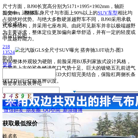
尺寸方面，BJ90长宽高分别为5171×1995×1902mm，轴距
3100mm，整体车身尺寸与市面上90%以上的
提交中，请稍后...
SUV车型
相比均
占据绝对优势。与绝大多数硬派越野车不同，BJ90采用承载
评论成功
式车身结构，并采用七座布局。由此可见新车并非以极端越野
为主要诉求，整体定位更加偏向豪华舒适，并有一定的轻度或
写点什么吧
中度越野能力。
218
13524
取消
BJ90整体外观较为硬朗，前脸采用BJ系列家族式设计风格，
登录
引擎盖上方的鲨鱼鳍进气口气势十足。巨大的镀铬五孔前进气
格栅与两侧造型方正的LED大灯组完美结合，保险杠两侧长条
状LED日行灯极具辨识度。
请
登录
后发表评论
取消
确定
微信好友
朋友圈
QQ空间
新浪微博
获取最低报价
姓
名
名