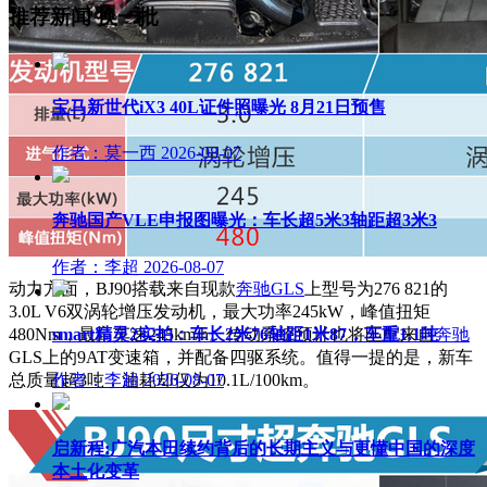
推荐新闻
换一批
宝马新世代iX3 40L证件照曝光 8月21日预售
作者：莫一西
2026-08-07
奔驰国产VLE申报图曝光：车长超5米3轴距超3米3
作者：李超
2026-08-07
动力方面，BJ90搭载来自现款
奔驰GLS
上型号为276 821的
3.0L V6双涡轮增压发动机，最大功率245kW，峰值扭矩
480Nm，最高车速245km/h。传动系统预计也将匹配来自
奔驰
smart精灵2实拍：车长2米76轴距1米87，车重1.1吨
GLS上的9AT变速箱，并配备四驱系统。值得一提的是，新车
总质量超3吨，油耗却仅为10.1L/100km。
作者：李超
2026-08-07
启新程:广汽本田续约背后的长期主义与更懂中国的深度
本土化变革