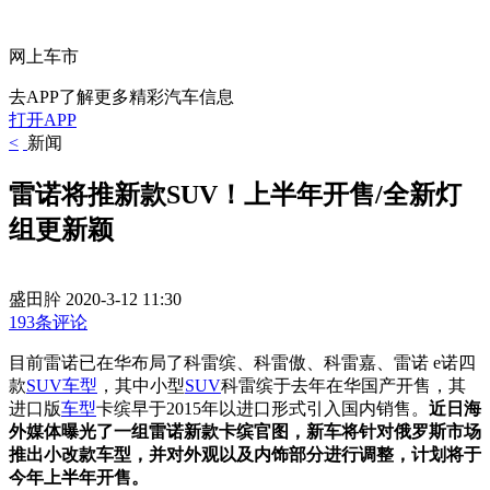
网上车市
去APP了解更多精彩汽车信息
打开APP
<
新闻
雷诺将推新款SUV！上半年开售/全新灯
组更新颖
盛田肸
2020-3-12 11:30
193条评论
目前雷诺已在华布局了科雷缤、科雷傲、科雷嘉、雷诺 e诺四
款
SUV车型
，其中小型
SUV
科雷缤于去年在华国产开售，其
进口版
车型
卡缤早于2015年以进口形式引入国内销售。
近日海
外媒体曝光了一组雷诺新款卡缤官图，新车将针对俄罗斯市场
推出小改款车型，并对外观以及内饰部分进行调整，计划将于
今年上半年开售。