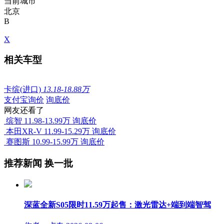
当前城市
北京
B
X
相关车型
卡缤(进口)
13.18-18.88万
支付宝询价
询底价
网友还看了
缤智
11.98-13.99万
询底价
本田XR-V
11.99-15.29万
询底价
赛图斯
10.99-15.99万
询底价
推荐新闻
换一批
深蓝全新S05限时11.59万起售：激光雷达+端到端智驾