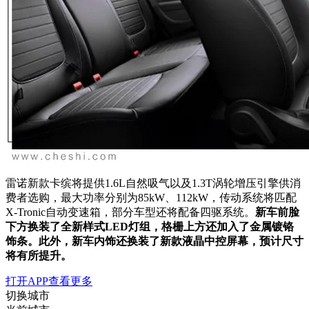
雷诺新款卡缤将提供1.6L自然吸气以及1.3T涡轮增压引擎供消
费者选购，最大功率分别为85kW、112kW，传动系统将匹配
X-Tronic自动变速箱，部分车型还将配备四驱系统。
新车前脸
下方换装了全新样式LED灯组，格栅上方还加入了金属镀铬
饰条。此外，新车内饰还换装了新款液晶中控屏幕，预计尺寸
将有所提升。
打开APP查看更多
切换城市