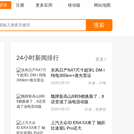
登录
注册
更多应用
移动版
网站地图
搜索
24小时新闻排行
更多>
东风日产NX7尺寸超宋L DM-i
纯电300km+激光雷达
2026-08-07
作者：卢奇
魏牌新高山8和9都换脸了，8
还变成了油电混动版
2026-08-07
作者：师梦琼
上汽大众ID.ERA 5X来了 轴距
比途观L Pro还大