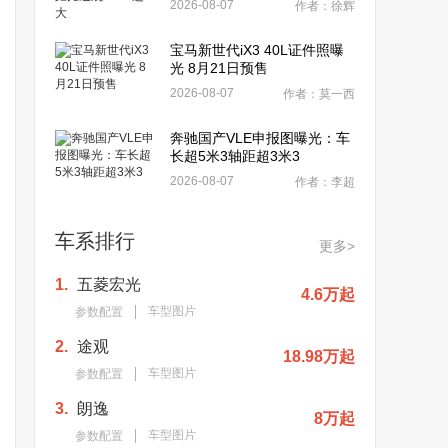
2026-08-07
作者：徐辉
宝马新世代iX3 40L证件照曝
光 8月21日预售
2026-08-07
作者：莫一西
奔驰国产VLE申报图曝光：车
长超5米3轴距超3米3
2026-08-07
作者：李超
车系排行
更多>
1.
五菱宏光
4.6万起
车型图片
参数配置
2.
途观
18.98万起
车型图片
参数配置
3.
朗逸
8万起
车型图片
参数配置