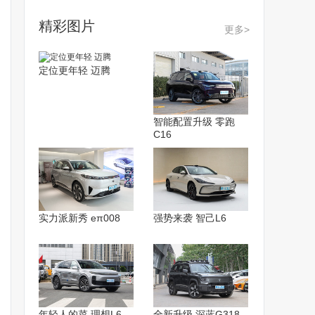
精彩图片
更多>
定位更年轻 迈腾
智能配置升级 零跑
C16
实力派新秀 eπ008
强势来袭 智己L6
年轻人的菜 理想L6
全新升级 深蓝G318