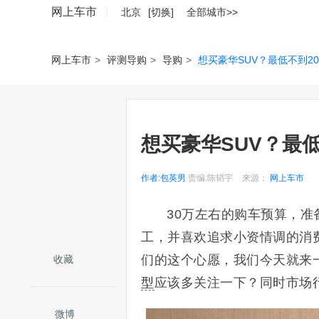
网上车市
北京
[切换]
全部城市>>
网上车市
>
评测导购
>
导购
>
想买豪华SUV？最低不到2
想买豪华SUV？最
作者:包英男
责编:陈韬宇
来源：
网上车市
30万左右的购车预算，准
工，并喜欢追求小资情调的消
们的这个心愿，我们今天就来
收藏
型
应该多关注一下？同时市场
微博