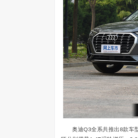
奥迪Q3全系共推出8款车型