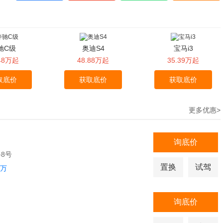
驰C级
奥迪S4
宝马i3
.48万起
48.88万起
35.39万起
取底价
获取底价
获取底价
更多优惠>
询底价
8号
置换
试驾
1万
询底价