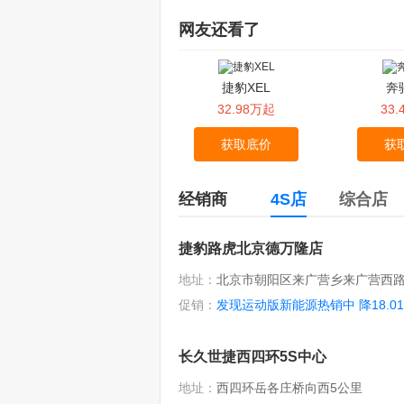
网友还看了
捷豹XEL
奔
32.98万起
33
获取底价
获
经销商
4S店
综合店
捷豹路虎北京德万隆店
地址：
北京市朝阳区来广营乡来广营西路
促销：
发现运动版新能源热销中 降18.0
长久世捷西四环5S中心
地址：
西四环岳各庄桥向西5公里