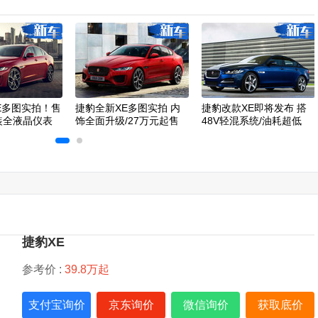
E多图实拍！售
捷豹全新XE多图实拍 内
捷豹改款XE即将发布 搭
换装全液晶仪表
饰全面升级/27万元起售
48V轻混系统/油耗超低
捷豹XE
参考价 :
39.8万起
支付宝询价
京东询价
微信询价
获取底价