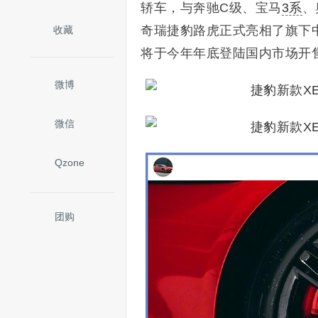
轿车，与奔驰C级、宝马
3系
、
奇瑞捷豹路虎正式亮相了旗下中
收藏
将于今年年底登陆国内市场开售
微博
微信
Qzone
团购