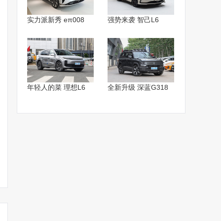
实力派新秀 eπ008
强势来袭 智己L6
年轻人的菜 理想L6
全新升级 深蓝G318