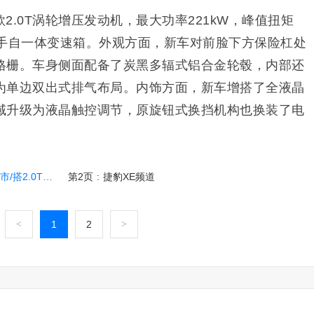
2.0T涡轮增压发动机，最大功率221kW，峰值扭矩
8速手自一体变速箱。外观方面，新车对前脸下方保险杠处
格栅。车身侧面配备了炭黑多辐式铝合金轮毂，内部还
为单边双出式排气布局。内饰方面，新车增搭了全液晶
域升级为液晶触控调节，原旋钮式换挡机构也换装了电
2.0T引擎
第2页
:
捷豹XE频道
<
1
2
>