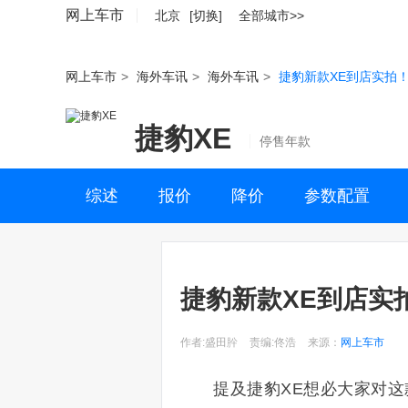
网上车市
北京
[切换]
全部城市>>
网上车市
>
海外车讯
>
海外车讯
>
捷豹新款XE到店实拍！
捷豹XE
停售年款
综述
报价
降价
参数配置
捷豹新款XE到店实拍
作者:盛田肸
责编:佟浩
来源：
网上车市
提及捷豹XE想必大家对这