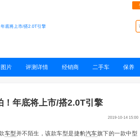
年底将上市/搭2.0T引擎
图片
评测详情
经销商
二手车
保养
！年底将上市/搭2.0T引擎
2019-10-14 15:00
款
车型
并不陌生，该款车型是捷豹
汽车
旗下的一款中型