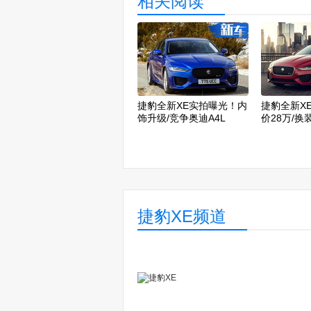
相关阅读
捷豹全新XE实拍曝光！内
捷豹全新X
饰升级/竞争奥迪A4L
价28万/
捷豹XE频道