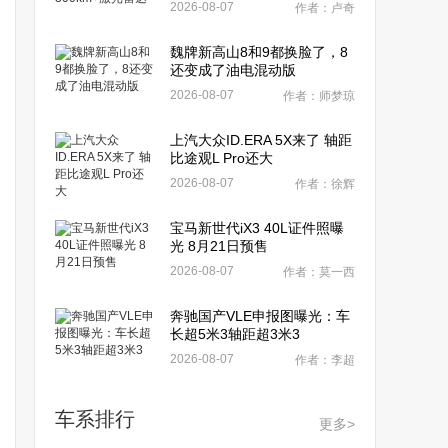
2026-08-07
作者：卢奇
魏牌新高山8和9都换脸了，8
还变成了油电混动版
2026-08-07
作者：师梦琼
上汽大众ID.ERA 5X来了 轴距
比途观L Pro还大
2026-08-07
作者：徐辉
宝马新世代iX3 40L证件照曝
光 8月21日预售
2026-08-07
作者：莫一西
奔驰国产VLE申报图曝光：车
长超5米3轴距超3米3
2026-08-07
作者：李超
车系排行
更多>