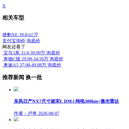
X
相关车型
捷豹XE
39.8-61万
支付宝询价
询底价
网友还看了
宝马3系
31.8-39.99万
询底价
奔驰C级
29.99-34.56万
询底价
奥迪A5
37.98-49.88万
询底价
推荐新闻
换一批
东风日产NX7尺寸超宋L DM-i 纯电300km+激光雷达
作者：卢奇
2026-08-07