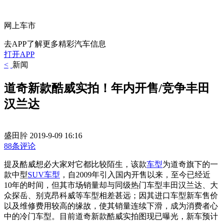
网上车市
去APP了解更多精彩汽车信息
打开APP
<
新闻
道奇新款酷威实拍！年内开售/竞争丰田
汉兰达
盛田肸
2019-9-09 16:16
88条评论
提及酷威想必大家对它都比较陌生，该款
车型
为道奇旗下的一
款中型
SUV车型
，自2009年引入国内开售以来，至今已经近
10年的时间，但其市场销量却与同级热门车型丰田汉兰达、大
众探岳、别克昂科威等车型相差甚远；因其进口车型新车售价
以及维修费用较高的缘故，使其销量连续下滑，成为消费者心
中的冷门车型。目前道奇新款酷威实拍图现已曝光，新车预计