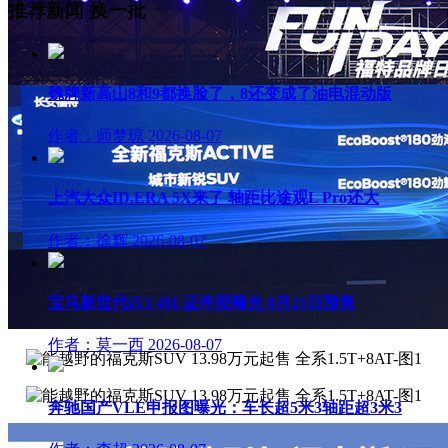
推荐新闻
换一批
魏牌新高山8和9都换脸了，8还变成了油电混动版
作者：师梦琼
2026-08-07
上汽大众ID.ERA 5X来了 轴距比途观L Pro还大
作者：徐辉
2026-08-07
宝马新世代iX3 40L证件照曝光 8月21日预售
作者：莫一西
2026-08-07
奔驰国产VLE申报图曝光：车长超5米3轴距超3米3