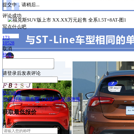
提交中，请稍后...
评论成功
写点什么吧
173
10528
取消
登录
请
登录
后发表评论
取消
确定
微信好友
朋友圈
QQ空间
新浪微博
获取最低报价
姓
名
名