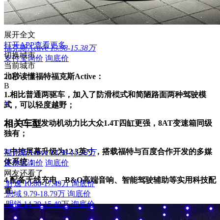
展开全文
打开APP查看更多
福克斯Active
13.98-15.38万
切换城市
支付宝询价
询底价
当前城市
北京
20秒读懂福特福克斯Active：
B
1.
相比普通两驱车，加入了
防滑模式和简陋路面两种驾驶模
X
式，可以轻度越野；
相关车型
2.1.5T三缸发动机动力比大众1.4T四缸更强，8AT变速箱同级
独有；
3.中控屏幕升级为12.3英寸，搭载福特与百度合作开发的多媒
福克斯Active
13.98-15.38万
体系统；
支付宝询价
询底价
网友还看了
4.配备无线充电、B&O高端音响、智能驾驶辅助等实用科技配
轩逸
10.86-17.49万
询底价
置。
思域
9.79-18.79万
询底价
明锐
14.39-15.49万
询底价