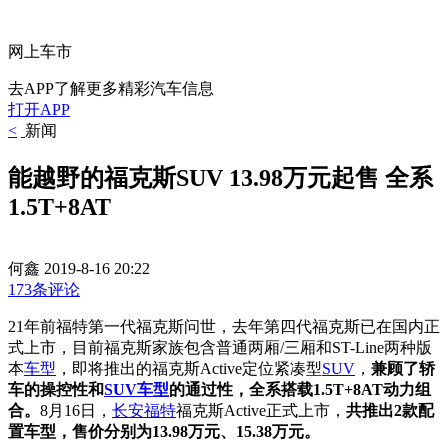
网上车市
去APP了解更多精彩汽车信息
打开APP
<
新闻
能越野的福克斯SUV 13.98万元起售 全系
1.5T+8AT
何鑫
2019-8-16 20:22
173条评论
21年前福特第一代福克斯问世，去年第四代福克斯已在国内正
式上市，目前
福克斯家族包含普通两厢/三厢和ST-Line两种版
本
车型
，即将推出的福克斯Active
定位紧凑型
SUV
，
兼顾了轿
车的操控性和
SUV车型
的通过性，全系搭载1.5T+8AT动力组
合
。
8月16日，
长安福特
福克斯Active正式上市，
共推出2款配
置车型，售价分别为13.98万元、15.38万元。