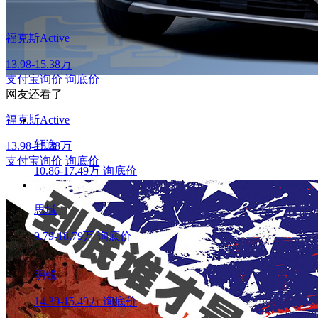
福克斯Active
13.98-15.38万
支付宝询价
询底价
网友还看了
福克斯Active
轩逸
13.98-15.38万
支付宝询价
询底价
10.86-17.49万
询底价
思域
9.79-18.79万
询底价
明锐
14.39-15.49万
询底价