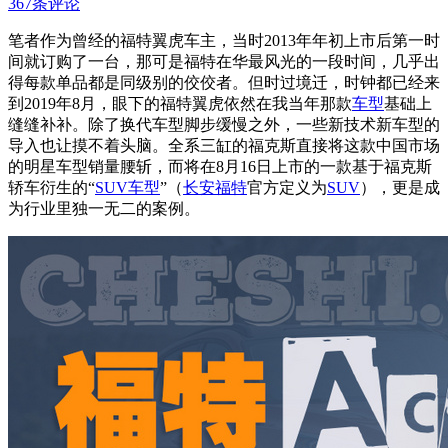
367条评论
笔者作为曾经的福特翼虎车主，当时2013年年初上市后第一时
间就订购了一台，那可是福特在华最风光的一段时间，几乎出
得每款单品都是同级别的佼佼者。但时过境迁，时钟都已经来
到2019年8月，眼下的福特翼虎依然在我当年那款
车型
基础上
缝缝补补。除了换代车型脚步缓慢之外，一些新技术新车型的
导入也让摸不着头脑。全系三缸的福克斯直接将这款中国市场
的明星车型销量腰斩，而将在8月16日上市的一款基于福克斯
轿车衍生的“
SUV车型
”（
长安福特
官方定义为
SUV
），更是成
为行业里独一无二的案例。