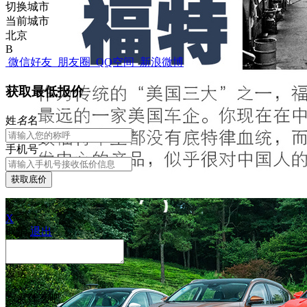
切换城市
当前城市
北京
B
微信好友
朋友圈
QQ空间
新浪微博
获取最低报价
姓
名
名
手机号
获取底价
X
取消
退出
发送
写点什么吧