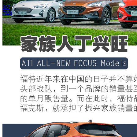
367
7826