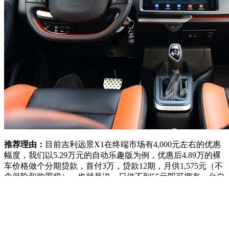
×
推荐理由：
目前吉利远景X1在终端市场有4,000元左右的优惠
幅度，我们以5.29万元的自动乐趣版为例，优惠后4.89万的裸
车价格做个分期贷款，首付3万，贷款12期，月供1,575元（不
含保险和购置税）。也就是说，日供不到55元即可拥有一台自
动挡车型，而且每月1500余元的贷款，对于您来说，应该没什
么压力。更主要的是，自动挡车型要比手动挡车型，开起来更
轻松，也更适用于在拥挤的城市中通勤。
车型：
宝骏310