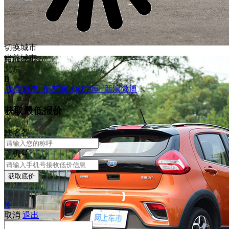
切换城市
当前城市
北京
B
微信好友
朋友圈
QQ空间
新浪微博
获取最低报价
姓
名
名
手机号
获取底价
X
取消
退出