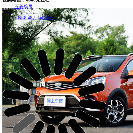
五菱缤果
5.68-8.48万
询底价
相关文章
换一批
全部评论