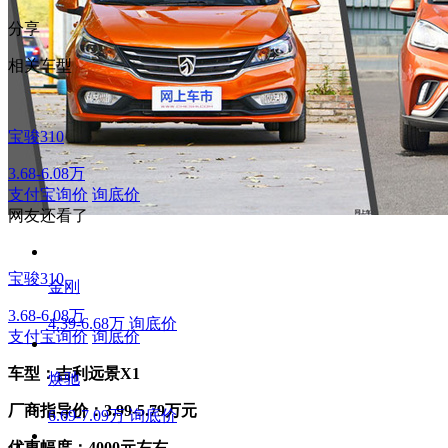
分享
相关车型
宝骏310
3.68-6.08万
支付宝询价
询底价
网友还看了
宝骏310
金刚
3.68-6.08万
4.39-6.68万
询底价
支付宝询价
询底价
车型：吉利远景X1
焕驰
厂商指导价：3.99-5.79万元
6.69-7.09万
询底价
优惠幅度：4000元左右