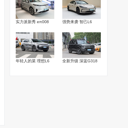
实力派新秀 eπ008
强势来袭 智己L6
年轻人的菜 理想L6
全新升级 深蓝G318