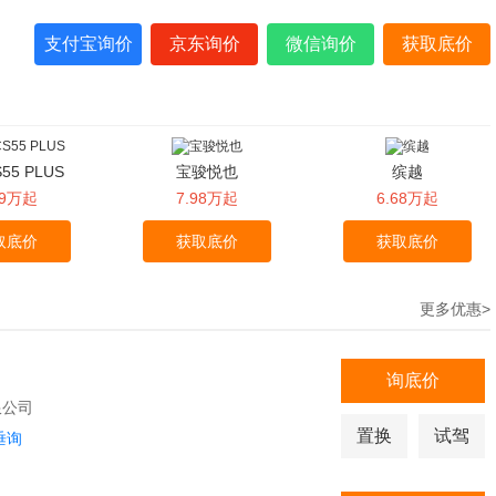
支付宝询价
京东询价
微信询价
获取底价
55 PLUS
宝骏悦也
缤越
29万起
7.98万起
6.68万起
取底价
获取底价
获取底价
更多优惠>
询底价
限公司
置换
试驾
垂询