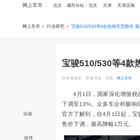
网上车市
北京
城市分站：
北京
天津
天津滨海
网上车市
>
行业研究
>
宝骏510/530等4款热销车型降价 
宝骏510/530等4
作者:杨益春
责编:李超
来源：
网上车市
4月1日，国家深化增值税
下调至13%。众多车企积极
官方了解到，自4月1日起，宝骏旗
收藏
售价下调，最高降幅1万元。
微博