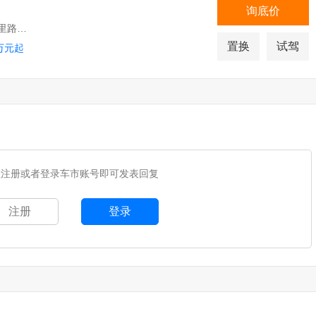
询底价
北京通州区张家湾镇政府南行2公里路西五菱宝骏4S店
置换
试驾
万元起
您注册或者登录车市账号即可发表回复
注册
登录