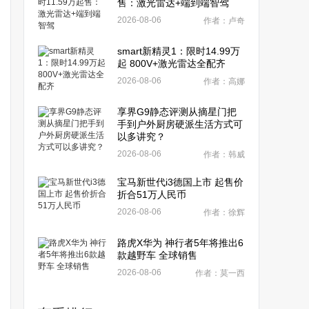
售：激光雷达+端到端智驾
2026-08-06
作者：卢奇
smart新精灵1：限时14.99万
起 800V+激光雷达全配齐
2026-08-06
作者：高娜
享界G9静态评测从摘星门把
手到户外厨房硬派生活方式可
以多讲究？
2026-08-06
作者：韩威
宝马新世代i3德国上市 起售价
折合51万人民币
2026-08-06
作者：徐辉
路虎X华为 神行者5年将推出6
款越野车 全球销售
2026-08-06
作者：莫一西