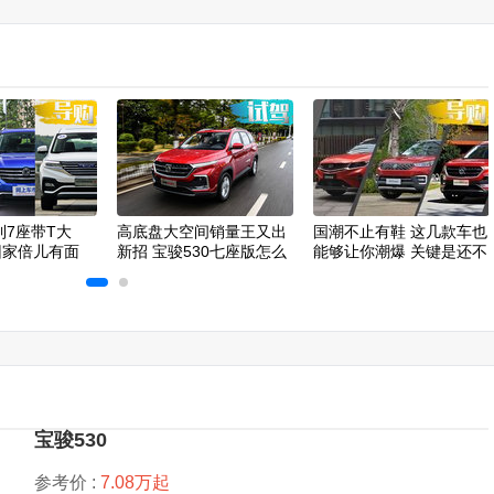
到7座带T大
高底盘大空间销量王又出
国潮不止有鞋 这几款车也
回家倍儿有面
新招 宝骏530七座版怎么
能够让你潮爆 关键是还不
样？
贵
宝骏530
参考价 :
7.08万起