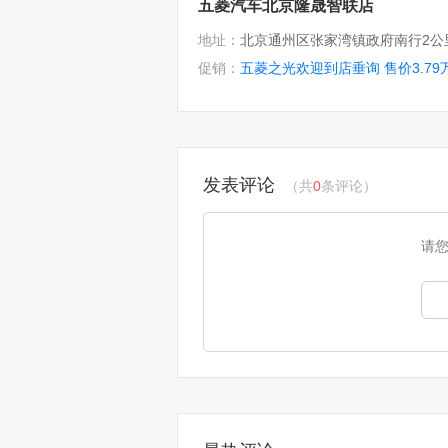
五菱汽车北京隆晟智联店
地址：
促销：
五菱之光欢迎到店垂询 售价3.79
发表评论
（共
0
条评论）
请