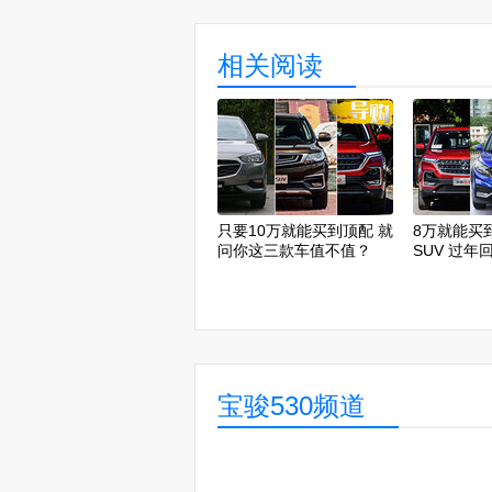
相关阅读
只要10万就能买到顶配 就
8万就能买
问你这三款车值不值？
SUV 过年
子！
宝骏530频道