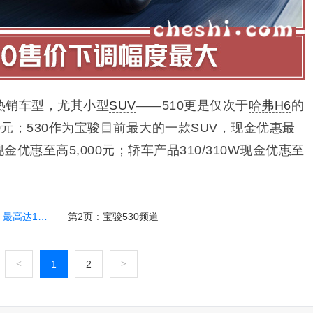
热销车型，尤其小型
SUV
——510更是仅次于
哈弗H6
的
0元；530作为宝骏目前最大的一款SUV，现金优惠最
版现金优惠至高5,000元；轿车产品
310/310W现金优惠至
最高达1万元
第2页
:
宝骏530频道
<
1
2
>