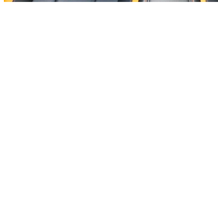
宝骏每出一款车几乎都会成为爆款是有必然原因的，不
光是颜
值方面。在配置和空间上，宝骏也要很强的竞争
力。但在最重
要的是真的便宜。像这台310最便宜只要3
万多块，办齐4万元
整，可以说是性价比之王了。如果
再多加一万元还可以买到配
置更高的自动挡车型。
车型：
起亚K2
官方售价：7.29-10.39万
优惠幅度：2.5万