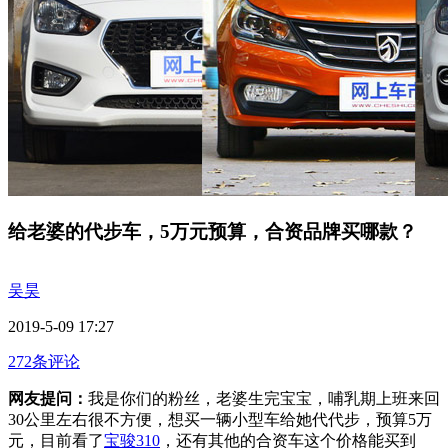
给老婆的代步车，5万元预算，合资品牌买哪款？
吴昊
2019-5-09 17:27
272条评论
网友提问：
我是你们的粉丝，老婆生完宝宝，哺乳期上
班来回
30公里左右很不方便，想买一辆小型车给她代代
步，预算5万
元，目前看了
宝骏310
，还有其他的合资车
这个价格能买到