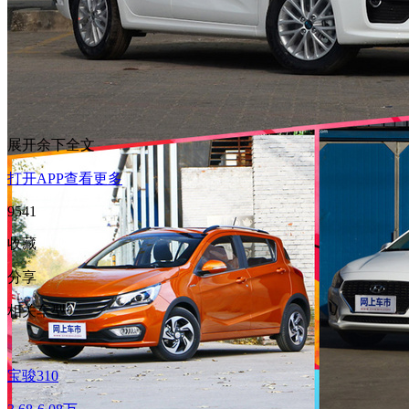
展开余下全文
打开APP查看更多
9541
收藏
分享
相关车型
宝骏310