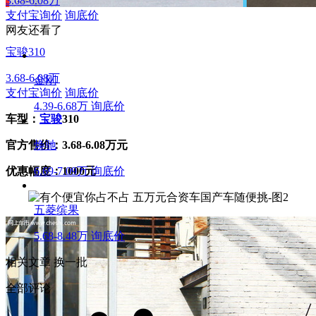
3.68-6.08万
支付宝询价
询底价
网友还看了
宝骏310
3.68-6.08万
金刚
支付宝询价
询底价
4.39-6.68万
询底价
车型：
宝骏
310
官方售价：3.68-6.08万元
焕驰
优惠幅度：1000元
6.69-7.09万
询底价
五菱缤果
5.68-8.48万
询底价
相关文章
换一批
全部评论