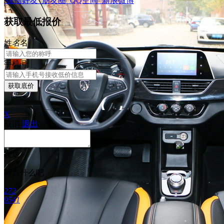
微信好友
朋友圈
QQ空间
新浪微博
获取最低报价
姓
名
名
手机号
获取底价
X
取消
退出
×
发送
写点什么吧
272
9541