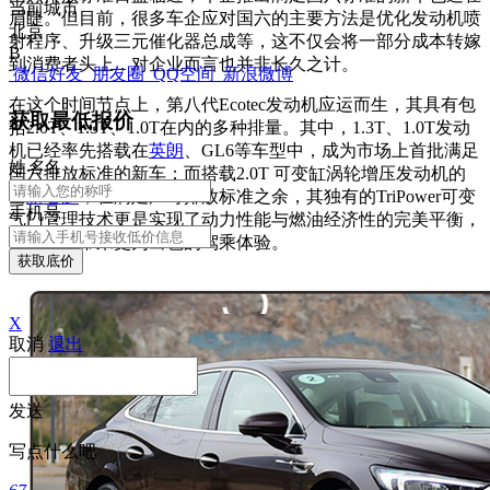
当前城市
眉睫。但目前，很多车企应对国六的主要方法是优化发动机喷
北京
射程序、升级三元催化器总成等，这不仅会将一部分成本转嫁
B
到消费者头上，对企业而言也并非长久之计。
微信好友
朋友圈
QQ空间
新浪微博
在这个时间节点上，第八代Ecotec发动机应运而生，其具有包
获取最低报价
括2.0T、1.3T、1.0T在内的多种排量。其中，1.3T、1.0T发动
机已经率先搭载在
英朗
、GL6等车型中，成为市场上首批满足
姓
名
名
国六排放标准的新车；而搭载2.0T 可变缸涡轮增压发动机的
全
新君越
，在满足严苛排放标准之余，其独有的TriPower可变
手机号
气门管理技术更是实现了动力性能与燃油经济性的完美平衡，
为消费者带来更为出色的驾乘体验。
获取底价
X
取消
退出
发送
写点什么吧