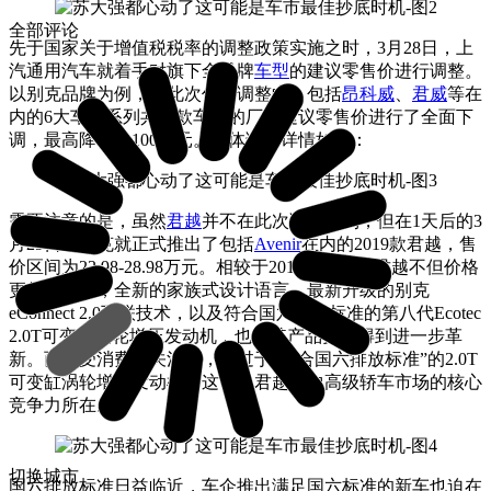
全部评论
先于国家关于增值税税率的调整政策实施之时，3月28日，上
汽通用汽车就着手对旗下全品牌
车型
的建议零售价进行调整。
以别克品牌为例，在此次价格调整中，包括
昂科威
、
君威
等在
内的6大车系系列共31款车型的厂商建议零售价进行了全面下
调，最高降幅达10000元。具体调价详情如下：
需要注意的是，虽然
君越
并不在此次调价之列，但在1天后的3
月29日，别克就正式推出了包括
Avenir
在内的2019款君越，售
价区间为23.98-28.98万元。相较于2018款，新款君越不但价格
更具吸引力，全新的家族式设计语言、最新升级的别克
eConnect 2.0互联技术，以及符合国六排放标准的第八代Ecotec
2.0T可变缸涡轮增压发动机，也让其产品实力得到进一步革
新。而最受消费者关注的，莫过于“符合国六排放标准”的2.0T
可变缸涡轮增压发动机，这也是君越在中高级轿车市场的核心
竞争力所在。
切换城市
国六排放标准日益临近，车企推出满足国六标准的新车也迫在