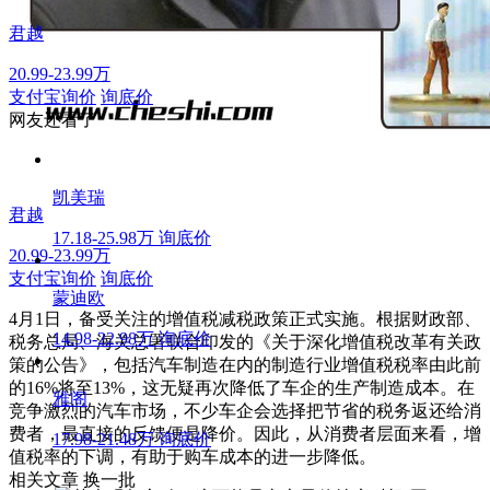
君越
20.99-23.99万
支付宝询价
询底价
网友还看了
凯美瑞
君越
17.18-25.98万
询底价
20.99-23.99万
支付宝询价
询底价
蒙迪欧
4月1日，备受关注的增值税减税政策正式实施。根据财政部、
14.98-22.98万
询底价
税务总局、海关总署联合印发的《关于深化增值税改革有关政
策的公告》，包括汽车制造在内的制造行业增值税税率由此前
的16%将至13%，这无疑再次降低了车企的生产制造成本。在
雅阁
竞争激烈的汽车市场，不少车企会选择把节省的税务返还给消
费者，最直接的反馈便是降价。因此，从消费者层面来看，增
17.98-21.48万
询底价
值税率的下调，有助于购车成本的进一步降低。
相关文章
换一批