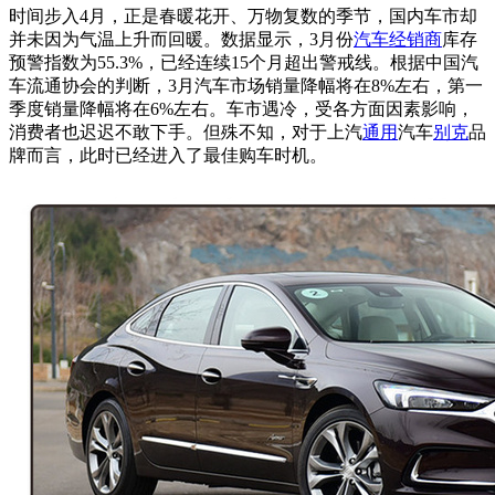
时间步入4月，正是春暖花开、万物复数的季节，国内车市却
并未因为气温上升而回暖。数据显示，3月份
汽车
经销商
库存
预警指数为55.3%，已经连续15个月超出警戒线。根据中国汽
车流通协会的判断，3月汽车市场销量降幅将在8%左右，第一
季度销量降幅将在6%左右。车市遇冷，受各方面因素影响，
消费者也迟迟不敢下手。但殊不知，对于上汽
通用
汽车
别克
品
牌而言，此时已经进入了最佳购车时机。