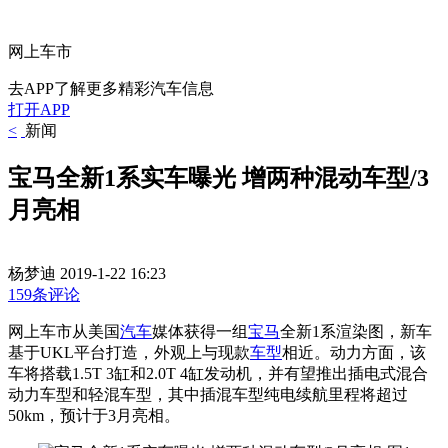
网上车市
去APP了解更多精彩汽车信息
打开APP
<
新闻
宝马全新1系实车曝光 增两种混动车型/3
月亮相
杨梦迪
2019-1-22 16:23
159条评论
网上车市从美国
汽车
媒体获得一组
宝马
全新1系渲染图，新车
基于UKL平台打造，外观上与现款
车型
相近。动力方面，该
车将搭载1.5T 3缸和2.0T 4缸发动机，并有望推出插电式混合
动力车型和轻混车型，其中插混车型纯电续航里程将超过
50km，预计于3月亮相。