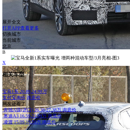
展开全文
打开APP查看更多
切换城市
当前城市
北京
B
X
相关车型
宝马1系
20.89-24.99万
支付宝询价
询底价
网友还看了
奔驰A级(进口)
26.38-27.38万
询底价
奥迪A3
16.59-21.99万
询底价
凌渡
15.09-19.59万
询底价