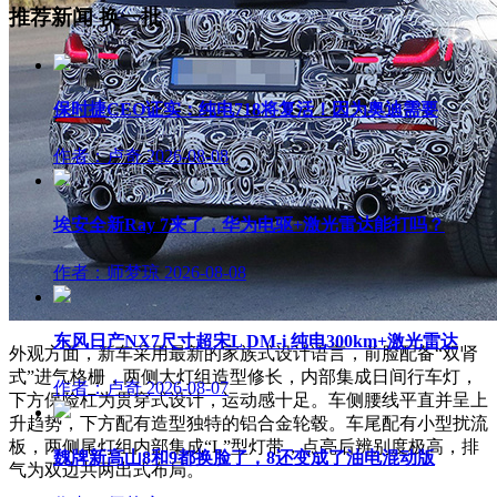
推荐新闻
换一批
保时捷CEO证实：纯电718将复活！因为奥迪需要
作者：卢奇
2026-08-08
埃安全新Ray 7来了，华为电驱+激光雷达能打吗？
作者：师梦琼
2026-08-08
东风日产NX7尺寸超宋L DM-i 纯电300km+激光雷达
外观方面，新车采用最新的家族式设计语言，前脸配备“双肾
式”进气格栅，两侧大灯组造型修长，内部集成日间行车灯，
作者：卢奇
2026-08-07
下方保险杠为贯穿式设计，运动感十足。车侧腰线平直并呈上
升趋势，下方配有造型独特的铝合金轮毂。车尾配有小型扰流
板，两侧尾灯组内部集成“L”型灯带，点亮后辨别度极高，排
魏牌新高山8和9都换脸了，8还变成了油电混动版
气为双边共两出式布局。