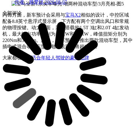
作者：师梦琼
2026-08-07
全部评论
内饰方面，新车预计会采用与
宝马X2
相似的设计，中控区域
配备8.8英寸悬浮式显示屏，下方配有两个空调出风口和常规
的物理按键。动力方面，新车搭载的1.5T 3缸和2.0T 4缸发动
机，最大输出功率分别为103kW和170kW，峰值扭矩分别为
220Nm和350Nm。此外，该车预计将推出两款混动车型，其中
插电式混合动力车型纯电续航里程将超50km。
大家都在看：
适合年轻人驾驶的豪华品牌