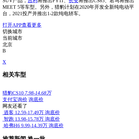
SUV产品，
吉利
将推出FY11、
长安
将推出CS85、君马将推出
MEET 5等车型。另外，猎豹计划在2020年开发全新纯电动平
台，2021投产并推出1-2款纯电轿车。
打开APP查看更多
切换城市
当前城市
北京
B
X
相关车型
猎豹CS10
7.98-14.68万
支付宝询价
询底价
网友还看了
逍客
12.59-17.49万
询底价
智跑
13.98-15.78万
询底价
哈弗H6
9.99-14.39万
询底价
推荐新闻
换一批