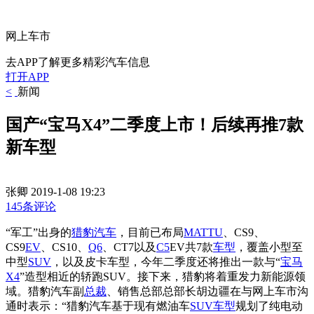
网上车市
去APP了解更多精彩汽车信息
打开APP
<
新闻
国产“宝马X4”二季度上市！后续再推7款
新车型
张卿
2019-1-08 19:23
145条评论
“军工”出身的
猎豹
汽车
，目前已布局
MATTU
、CS9、
CS9
EV
、CS10、
Q6
、CT7以及
C5
EV共7款
车型
，覆盖小型至
中型
SUV
，以及皮卡车型，今年二季度还将推出一款与“
宝马
X4
”造型相近的轿跑SUV。接下来，猎豹将着重发力新能源领
域。
猎豹汽车副
总裁
、销售总部总部长胡边疆在与网上车市沟
通时表示：“
猎豹汽车基于现有燃油车
SUV车型
规划了纯电动