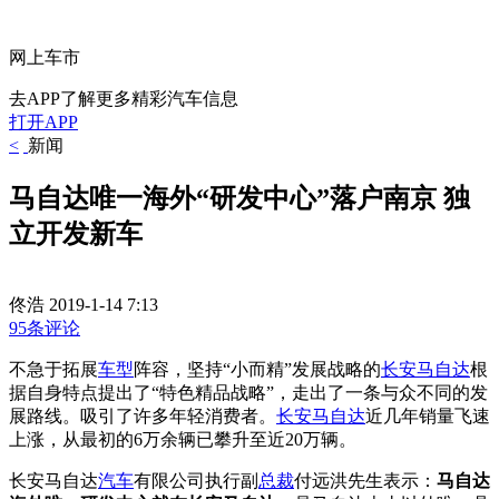
网上车市
去APP了解更多精彩汽车信息
打开APP
<
新闻
马自达唯一海外“研发中心”落户南京 独
立开发新车
佟浩
2019-1-14 7:13
95条评论
不急于拓展
车型
阵容，坚持“小而精”发展战略的
长安马自达
根
据自身特点提出了“特色精品战略”，走出了一条与众不同的发
展路线。吸引了许多年轻消费者。
长安
马自达
近几年销量飞速
上涨，从最初的6万余辆已攀升至近20万辆。
长安马自达
汽车
有限公司执行副
总裁
付远洪先生表示：
马自达