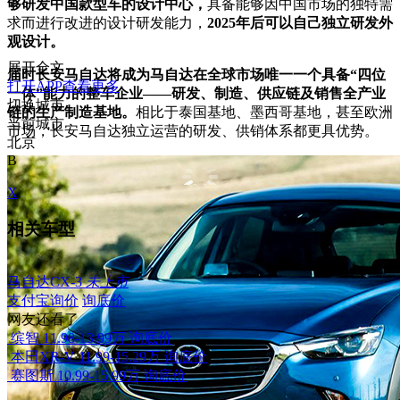
够研发中国款型车的设计中心，
具备能够因中国市场的独特需
求而进行改进的设计研发能力，
2025年后可以自己独立研发外
观设计。
展开全文
届时长安
马自达将成为马自达在全球
市场
唯一
一个具备
“四位
打开APP查看更多
一体”能力的整车企业——研发
、
制造、供应链及销售
全产业
切换城市
链
的
生产制造基地
。
相比于泰国基地、墨西哥基地，甚至欧洲
当前城市
市场，长安马自达独立运营的研发、供销体系都更具优势。
北京
B
X
相关车型
马自达CX-3
未上市
支付宝询价
询底价
网友还看了
缤智
11.98-13.99万
询底价
本田XR-V
11.99-15.29万
询底价
赛图斯
10.99-15.99万
询底价