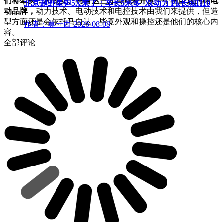
们将牵头，和长安、马自达三方共同来开发一个马自达的纯电
北京越野星钽5X来了：车长5米多+双动力 Pk长城H10
动品牌，
动力技术、电动技术和电控技术由我们来提供，但造
型方面还是会依托马自达，毕竟外观和操控还是他们的核心内
作者：莫一西
2026-08-08
容。
全部评论