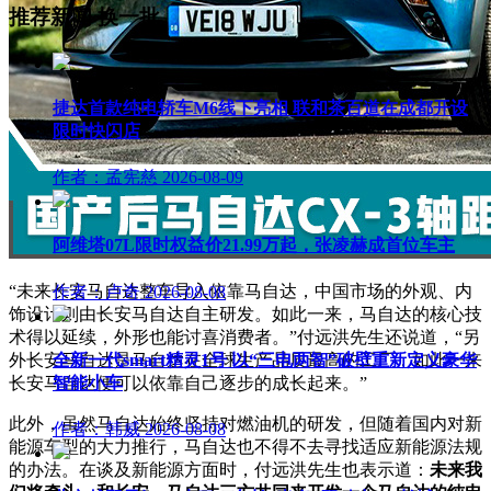
推荐新闻
换一批
捷达首款纯电轿车M6线下亮相 联和茶百道在成都开设
限时快闪店
作者：孟宪慈
2026-08-09
阿维塔07L限时权益价21.99万起，张凌赫成首位车主
“未来长安马自达整车导入依靠马自达，中国市场的外观、内
作者：卢奇
2026-08-08
饰设计则由长安马自达自主研发。如此一来，马自达的核心技
术得以延续，外形也能讨喜消费者。”付远洪先生还说道，“另
外长安马自达是马自达在全球生产品质最高的工厂，如此一来
全新一代smart精灵1号 以“三电两智”破壁重新定义豪华
长安马自达便可以依靠自己逐步的成长起来。”
智能小车
此外，虽然马自达始终坚持对燃油机的研发，但随着国内对新
作者：韩威
2026-08-08
能源车型的大力推行，马自达也不得不去寻找适应新能源法规
的办法。在谈及新能源方面时，付远洪先生也表示道：
未来我