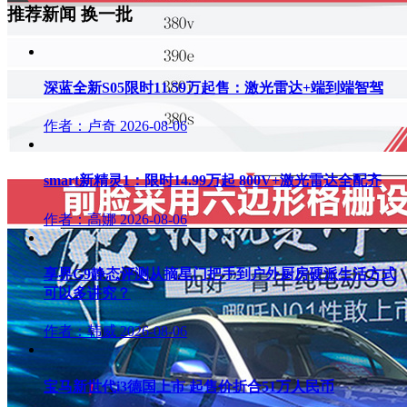
推荐新闻
换一批
深蓝全新S05限时11.59万起售：激光雷达+端到端智驾
作者：卢奇
2026-08-06
smart新精灵1：限时14.99万起 800V+激光雷达全配齐
作者：高娜
2026-08-06
享界G9静态评测从摘星门把手到户外厨房硬派生活方式
可以多讲究？
作者：韩威
2026-08-06
宝马新世代i3德国上市 起售价折合51万人民币