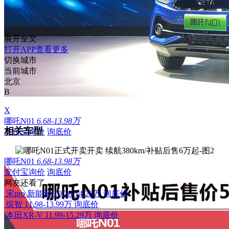
展开全文
打开APP查看更多
切换城市
当前城市
北京
B
X
哪吒N01
6.68-13.98万
相关车型
支付宝询价
询底价
哪吒N01
6.68-13.98万
支付宝询价
询底价
网友还看了
宋pro 新能源
10.28-14.28万
询底价
缤智
11.98-13.99万
询底价
本田XR-V
11.99-15.29万
询底价