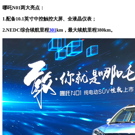
哪吒N01两大亮点：
1.
配备10.1英寸中控触控大屏、全液晶仪
表
；
2.
NEDC综合续航里程
301
km，最大续航里程380km
。