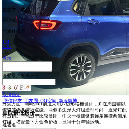
提交中，请稍后...
评论成功
写点什么吧
144
8797
取消
登录
请
登录
后发表评论
取消
确定
微信好友
朋友圈
QQ空间
新浪微博
外观方面，哪吒N01前脸采用六边形格栅设计，并在周围辅以
镀铬装饰条进行点缀。两侧多边形大灯组造型时尚，近光灯配
获取最低报价
有透镜。车尾造型比较硬朗，中央一根镀铬装饰条连接两侧尾
灯组，搭配最下方银色护板，显得十分年轻运动。
姓
名
名