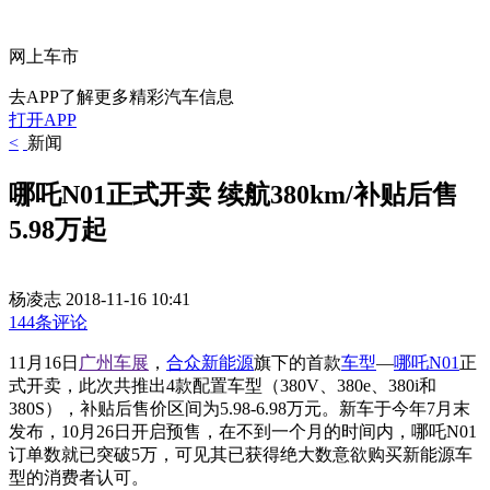
网上车市
去APP了解更多精彩汽车信息
打开APP
<
新闻
哪吒N01正式开卖 续航380km/补贴后售
5.98万起
杨凌志
2018-11-16 10:41
144条评论
11月16日
广州车展
，
合众新能源
旗下的首款
车型
—
哪吒N01
正
式开卖，此次共推出4款配置车型（380V、380e、380i和
380S），补贴后售价区间为5.98-6.98万元。新车于今年7月末
发布，10月26日开启预售，在不到一个月的时间内，哪吒N01
订单数就已突破5万，可见其已获得绝大数意欲购买新能源车
型的消费者认可。