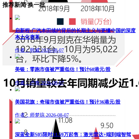
推荐新闻
换一批
启新程:广汽本田续约背后的长期主义与更懂中国的深度
本土化变革
作者：韩威
2026-08-07
美银：零跑市值被严重低估！预计60港元/股
作者：卢奇
2026-08-07
美国花旗：奇瑞市值被严重低估！预计36港元/股
作者：师梦琼
2026-08-07
深蓝全新S05限时11.59万起售：激光雷达+端到端智驾