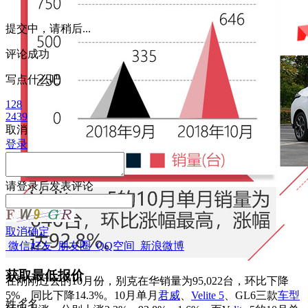
提交中，请稍后...
评论成功
写点什么吧
128
2439
取消
登录
请
登录
后发表评论
取消
确定
微信好友
朋友圈
QQ空间
新浪微博
获取最低报价
在刚刚过去的10月份，别克在华销量为95,022台，环比下降
5%，同比下降14.3%。10月单月
君威
、
Velite 5
、GL6三款
车型
姓
名
名