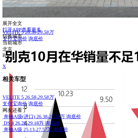
展开全文
打开APP查看更多
VELITE 5
26.58-29.58万
切换城市
支付宝询价
询底价
当前城市
北京
B
X
相关车型
VELITE 5
26.58-29.58万
支付宝询价
询底价
网友还看了
奔驰A级(进口)
26.38-27.38万
询底价
DS 4
26.28-29.18万
询底价
奔驰A级
25.13-27.57万
询底价