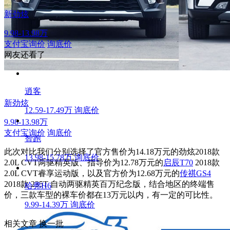
新劲炫
9.98-13.98万
支付宝询价
询底价
网友还看了
逍客
新劲炫
12.59-17.49万
询底价
9.98-13.98万
支付宝询价
询底价
智跑
此次对比我们分别选择了官方售价为14.18万元的劲炫2018款
13.98-15.78万
询底价
2.0L CVT两驱精英版、指导价为12.78万元的
启辰T70
2018款
2.0L CVT睿享运动版，以及官方价为12.68万元的
传祺GS4
2018款 235T 自动两驱精英百万纪念版，结合地区的终端售
哈弗H6
价，三款车型的裸车价都在13万元以内，有一定的可比性。
9.99-14.39万
询底价
相关文章
换一批