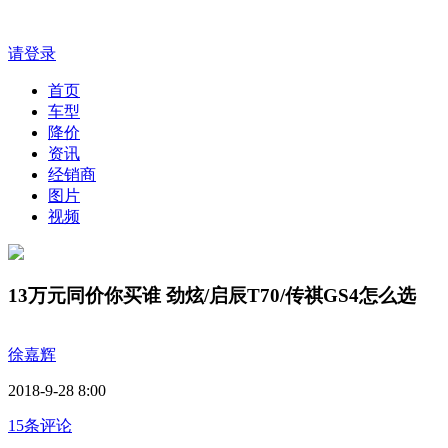
请登录
首页
车型
降价
资讯
经销商
图片
视频
13万元同价你买谁 劲炫/启辰T70/传祺GS4怎么选
徐嘉辉
2018-9-28 8:00
15条评论