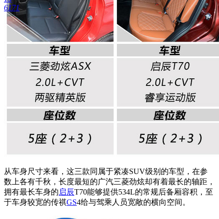
6171
从车身尺寸来看，这三款同属于紧凑SUV级别的车型，在参
数上各有千秋，长度最短的
广汽三菱劲炫
却有着最长的轴距，
拥有最长车身的
启辰
T70能够提供534L的常规后备厢容积，至
于车身较宽的传祺
GS
4给与驾乘人员宽敞的横向空间。