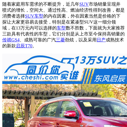
随着家庭用车需求的不断提升，近几年
SUV
市场销量呈现井
喷式的增长，空间大、通过性高、燃油经济性得到改善，都是
消费者选择
SUV车型
的内在因素，外在因素当然是价格的下
探让大家更容易去接受，特别是在紧凑型SUV这一细分领
域，在13万元内可以选择的
车型
数不胜数，下面就为大家推荐
三款具有代表性的车型，它们分别是从上市至今保持高销量的
传祺GS4
、成熟可靠的广汽
三菱
劲炫，以及采用
日产
成熟技术
的新款
启辰T70
。