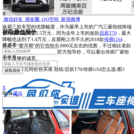
当前城市
北京
B
微信好友
朋友圈
QQ空间
新浪微博
纵观三款车型的优惠幅度，作为最早上市的广汽三菱劲炫终端
获取最低报价
让利最高达到了1.5万元，同为去年上市的改款
启辰T70
，最大
降幅也达到了1.4万元；反观刚上市不久的2018款
传祺GS4
，
姓
名
名
还处于“蜜月期”的它也给出3000元左右的优惠，不过相比老款
车型直接官降1万元之后的官方指导价，可以看出传祺厂家给
手机号
出了足够的诚意。
获取底价
X
取消
退出
发送
写点什么吧
15