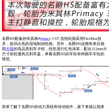
名爵HS配备的米其林P
rimac
y 3 ST 浩悦轮胎采用FlexMax技
术，提供出色的湿地制动性能。另外，名爵HS还拥有来自德
国
大陆
的高品质刹车卡钳，特意进行红色涂装，配合312mm大
尺寸前轮通风式刹车盘，单看名爵HS的车轮有种跑车车轮的
错觉。
简单了解了名爵HS的动力系统和传动组件，接下来就让我来