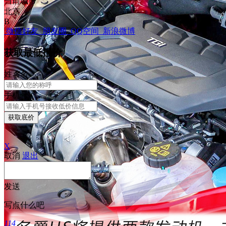
当前城市
北京
B
微信好友
朋友圈
QQ空间
新浪微博
获取最低报价
姓
名
名
手机号
获取底价
X
取消
退出
发送
写点什么吧
114