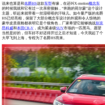
说来也算是和
名爵HS
这款
车型
有缘，在还叫X-motion
概念车
的时候我就和它有过一次亲密接触，“奔跑的荷尔蒙”这个设计
主题，听起来就带着一丝湿嗒嗒的汗味儿。如今量产版的名爵
HS已经亮相，保留了大部分概念车设计的外观和令人惊艳的
豪华皮质座舱都表明它是个狠角色，厂家希望它能够挑战
别克
昂科威
和
本田CR-V
，成为紧凑级
SUV
市场的一匹黑马。愿望
当然是好的，但车好不好还得开过之后才知道，今天我起了个
大早飞到上海，专程为了名爵HS而来。