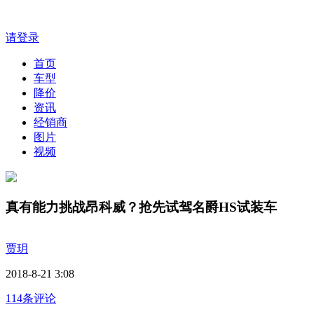
请登录
首页
车型
降价
资讯
经销商
图片
视频
真有能力挑战昂科威？抢先试驾名爵HS试装车
贾玥
2018-8-21 3:08
114条评论