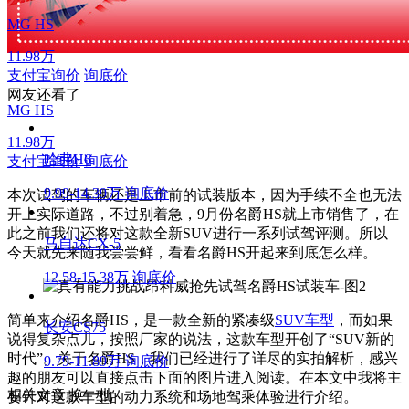
MG HS
11.98万
支付宝询价
询底价
网友还看了
MG HS
11.98万
哈弗H6
支付宝询价
询底价
9.99-14.39万
询底价
本次试驾的车辆还是上市前的试装版本，因为手续不全也无法
开上实际道路，不过别着急，9月份名爵HS就上市销售了，在
此之前我们还将对这款全新SUV进行一系列试驾评测。所以
马自达CX-5
今天就先来随我尝尝鲜，看看名爵HS开起来到底怎么样。
12.58-15.38万
询底价
简单来介绍名爵HS，是一款全新的紧凑级
SUV车型
，而如果
长安CS75
说得复杂点儿，按照厂家的说法，这款车型开创了“SUV新的
时代”。关于名爵HS，我们已经进行了详尽的实拍解析，感兴
9.79-11.89万
询底价
趣的朋友可以直接点击下面的图片进入阅读。在本文中我将主
相关文章
换一批
要针对这款车型的动力系统和场地驾乘体验进行介绍。