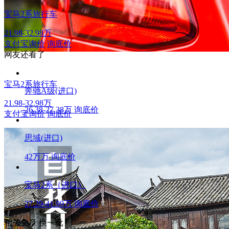
宝马2系旅行车
21.98-32.98万
支付宝询价
询底价
网友还看了
宝马2系旅行车
奔驰A级(进口)
21.98-32.98万
26.38-27.38万
询底价
支付宝询价
询底价
思域(进口)
42万万
询底价
宝马2系（进口）
27.29-41.99万
询底价
相关文章
换一批