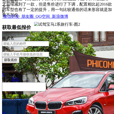
当前城市
之后缩减到了一款，但是售价进行了下调，配置相比起2016款
北京
的车型也有了一定的提升，用一句比较通俗的话来形容就是加
B
量不加价。
微信好友
朋友圈
QQ空间
新浪微博
获取最低报价
姓
名
名
手机号
获取底价
X
取消
退出
发送
写点什么吧
65