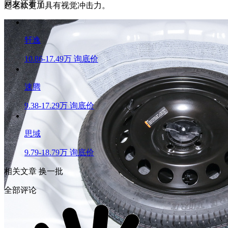
网友还看了
起老款更加具有视觉冲击力。
轩逸
10.86-17.49万
询底价
速腾
9.38-17.29万
询底价
思域
9.79-18.79万
询底价
相关文章
换一批
全部评论