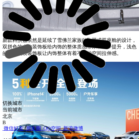
新款科沃兹依然是延续了雪佛兰家族的飞翼式双座舱的设计，
双拼色的内饰装饰板给内饰的整体质感带来了不少提升，浅色
的塑料包裹装饰板让内饰整体有着不错的空间拉伸感。
切换城市
当前城市
北京
B
微信好友
朋友圈
QQ空间
新浪微博