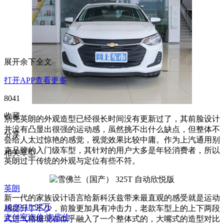
展开余下全文
打开APP查看更多
8041
收藏
别克英朗的外观造型已经很长时间没有更新过了，其前脸设计
并没有凸显出很强的运动感，虽然挑不出什么缺点，但整体不
分享
会给人太过惊艳的感觉，视觉效果比较中庸。作为上汽通用别
克品牌的入门级车型，其针对的用户大多是年轻消费者，所以
相关车型
英朗过于传统的外观与定位有些不符。
英朗
新一代的家族设计语言给新科沃兹带来最直观的感受就是运动
10.99-18.97万
感提升了不少，前脸更加具有冲击力，老款车型上的上下两段
支付宝询价
询底价
式进气格栅现在似乎融入了一个整体式的，大嘴式的造型对比