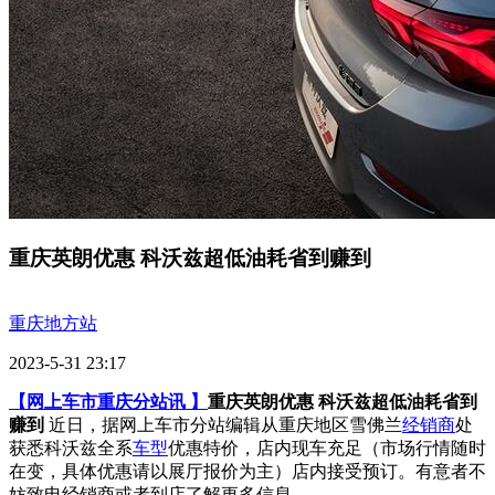
重庆英朗优惠 科沃兹超低油耗省到赚到
重庆地方站
2023-5-31 23:17
【网上车市重庆分站讯 】
重庆英朗优惠 科沃兹超低油耗省到
赚到
近日，据网上车市分站编辑从重庆地区雪佛兰
经销商
处
获悉科沃兹全系
车型
优惠特价，店内现车充足（市场行情随时
在变，具体优惠请以展厅报价为主）店内接受预订。有意者不
妨致电经销商或者到店了解更多信息。