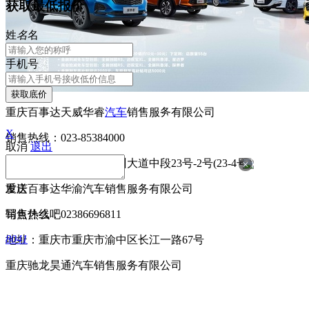
获取最低报价
姓
名
名
手机号
获取底价
重庆百事达天威华睿
汽车
销售服务有限公司
X
销售热线：023-85384000
取消
退出
地址：重庆市永川区昌州大道中段23号-2号(23-4号)
×
发送
重庆百事达华渝汽车销售服务有限公司
写点什么吧
销售热线：02386696811
8041
地址：重庆市重庆市渝中区长江一路67号
重庆驰龙昊通汽车销售服务有限公司
销售热线：023-58858266