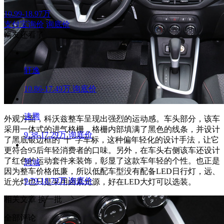
10.99-18.97万
支付宝询价
询底价
网友还看了
轩逸
10.86-17.49万
询底价
速腾
外观方面，科沃兹整车呈现出强烈的运动感。车头部分，该车
采用一体式的进气格栅，格栅内部填满了黑色的线条，并设计
9.38-17.29万
询底价
了黑底银边框的“十”字车标，这种偏年轻化的设计手法，让它
更符合95后年轻消费者的口味。另外，在车头右侧该车还设计
了红色的运动套件来装饰，彰显了这款车年轻的个性。也正是
思域
因为整车价格低廉，所以低配车型没有配备LED日行灯，远、
9.79-18.79万
询底价
近光灯也只是采用卤素光源，好在LED大灯可以选装。
相关文章
换一批
全部评论