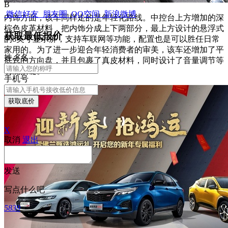
B
微信好友
朋友圈
QQ空间
新浪微博
内饰方面，该车同样走的是年轻化路线。中控台上方增加的深
棕色皮革材料，把内饰分成上下两部分，最上方设计的悬浮式
获取最低报价
的8英寸显示屏，支持车联网等功能，配置也是可以胜任日常
家用的。为了进一步迎合年轻消费者的审美，该车还增加了平
姓
名
名
底式的方向盘，并且包裹了真皮材料，同时设计了音量调节等
功能按键。
手机号
获取底价
X
取消
退出
发送
写点什么吧
5839