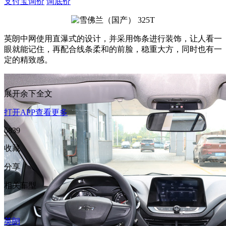
支付宝询价
询底价
英朗中网使用直瀑式的设计，并采用饰条进行装饰，让人看一
眼就能记住，再配合线条柔和的前脸，稳重大方，同时也有一
定的精致感。
展开余下全文
打开APP查看更多
5839
收藏
分享
相关车型
英朗