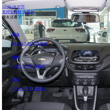
10.99-18.97万
支付宝询价
询底价
网友还看了
轩逸
10.86-17.49万
询底价
速腾
9.38-17.29万
询底价
思域
9.79-18.79万
询底价
相关文章
换一批
全部评论