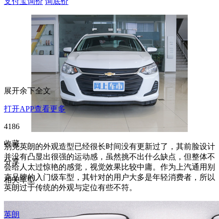
支付宝询价
询底价
展开余下全文
打开APP查看更多
4186
收藏
别克英朗的外观造型已经很长时间没有更新过了，其前脸设计
并没有凸显出很强的运动感，虽然挑不出什么缺点，但整体不
分享
会给人太过惊艳的感觉，视觉效果比较中庸。作为上汽通用别
克品牌的入门级车型，其针对的用户大多是年轻消费者，所以
相关车型
英朗过于传统的外观与定位有些不符。
英朗