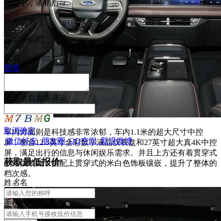
提交中，请稍后...
评论成功
写点什么吧
取消
登录
请
登录
后发表评论
取消
确定
车内方面则是科技感非常浓郁，车内1.1米的超大尺寸中控
微信好友
朋友圈
QQ空间
新浪微博
屏，整合12.3英寸全彩数字液晶仪表盘和27英寸超大真4K中控
屏，满足出行的信息与休闲娱乐需求。并且上方还有着贯穿式
获取最低报价
的错层装饰，搭配上贯穿式的米白色饰板镶嵌，提升了整体的
档次感。
姓
名
名
手机号