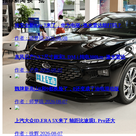
推荐新闻
换一批
埃安全新Ray 7来了，华为电驱+激光雷达能打吗？
作者：师梦琼
2026-08-08
东风日产NX7尺寸超宋L DM-i 纯电300km+激光雷达
作者：卢奇
2026-08-07
魏牌新高山8和9都换脸了，8还变成了油电混动版
作者：师梦琼
2026-08-07
上汽大众ID.ERA 5X来了 轴距比途观L Pro还大
作者：徐辉
2026-08-07