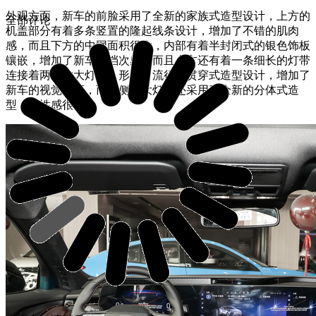
外观方面，新车的前脸采用了全新的家族式造型设计，上方的
全部评论
机盖部分有着多条竖置的隆起线条设计，增加了不错的肌肉
感，而且下方的中网面积很大，内部有着半封闭式的银色饰板
镶嵌，增加了新车的档次感，而且上方还有着一条细长的灯带
连接着两侧的大灯组，形成了流行的贯穿式造型设计，增加了
新车的视觉宽度，而两侧的大灯组还采用了全新的分体式造
型，个性感很强。