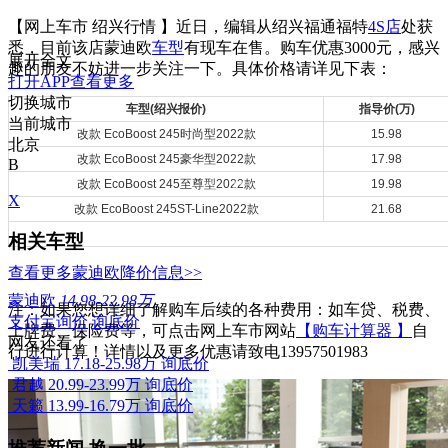
【网上车市 绍兴行情 】近日，编辑从绍兴福通福特
4S店
处获
悉，目前该店蒙迪欧
车型
有现车在售。购车优惠3000元，感兴
展开全文
趣的朋友不妨进一步关注一下。具体价格请详见下表：
打开APP查看更多
切换城市
车型(绍兴报价)
指导价(万)
当前城市
改款 EcoBoost 245时尚型2022款
15.98
北京
改款 EcoBoost 245豪华型2022款
17.98
B
改款 EcoBoost 245至尊型2022款
19.98
X
改款 EcoBoost 245ST-Line2022款
21.68
相关车型
查看更多蒙迪欧降价信息>>
蒙迪欧
14.98-22.98万
注：如果您想详细了解购车后续的各种费用：如车贷、税费、
支付宝询价
询底价
上牌费、保险费等，可点击网上车市网站
【购车计算器 】
自
网友还看了
行进行计算！详情以及更多优惠请致电13957501983
凯美瑞
17.18-25.98万
询底价
君越
20.99-23.99万
询底价
天籁
13.99-16.79万
询底价