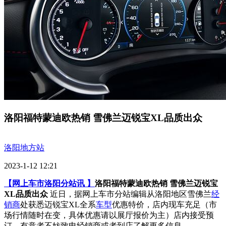
洛阳福特蒙迪欧热销 雪佛兰迈锐宝XL品质出众
洛阳地方站
2023-1-12 12:21
【网上车市洛阳分站讯 】
洛阳福特蒙迪欧热销 雪佛兰迈锐宝
XL品质出众
近日，据网上车市分站编辑从洛阳地区雪佛兰
经
销商
处获悉迈锐宝XL全系
车型
优惠特价，店内现车充足（市
场行情随时在变，具体优惠请以展厅报价为主）店内接受预
订。有意者不妨致电经销商或者到店了解更多信息。