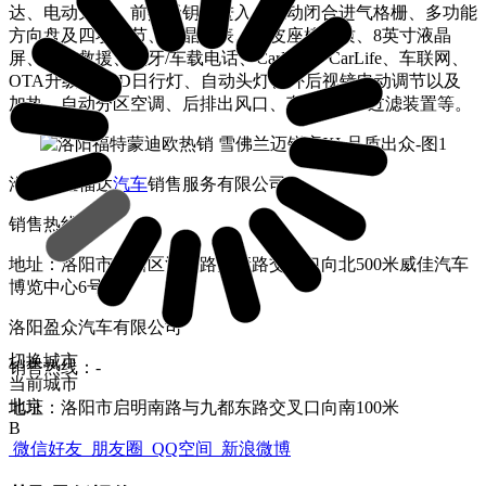
达、电动天窗、前排无钥匙进入、主动闭合进气格栅、多功能
方向盘及四项调节、液晶仪表、仿皮座椅材质、8英寸液晶
屏、道路救援、蓝牙/车载电话、CarPlay、CarLife、车联网、
OTA升级、LED日行灯、自动头灯、外后视镜电动调节以及
加热、自动分区空调、后排出风口、车内PM2.5过滤装置等。
洛阳威佳福达
汽车
销售服务有限公司
销售热线：-
地址：洛阳市高新区河洛路安康路交叉口向北500米威佳汽车
博览中心6号
洛阳盈众汽车有限公司
切换城市
销售热线：-
当前城市
北京
地址：洛阳市启明南路与九都东路交叉口向南100米
B
微信好友
朋友圈
QQ空间
新浪微博