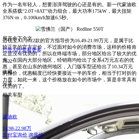
作为一名年轻人，想要澎湃驾驶的心还是有的。新一代蒙迪欧
全系搭载“2.0T+8AT”动力组合，最大功率175kW，最大扭矩
376N·m，0-100km/h加速6.5秒。
展开余下全文
迈锐宝XL 2022款的官方指导价为16.49-21.99万元，是属于比
较正常的官方定价，不过面对如今的消费市场，这样的价格肯
打开APP查看更多
定是没有优势的，所以在终端市场，部分地区给出了较大的优
惠，在国内大部分地区，经销商均给出了全系4万元左右的优
7622
惠，甚至在山东的德州地区，入门版车型还给出了10.34万元
收藏
的报价，优惠幅度已经快要接近一半的车价，相当于打对折的
力度，如此一来，这个价格放在如今的市场中，算是非常具有
分享
优势的了。
相关车型
蒙迪欧
14.98-22.98万
支付宝询价
询底价