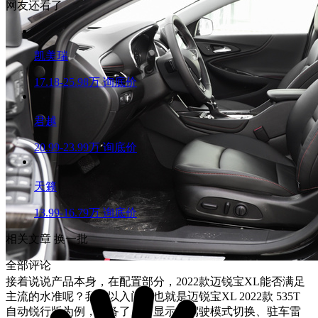
网友还看了
凯美瑞
17.18-25.98万
询底价
君越
20.99-23.99万
询底价
天籁
13.99-16.79万
询底价
相关文章
换一批
全部评论
接着说说产品本身，在配置部分，2022款迈锐宝XL能否满足
主流的水准呢？我们以入门版也就是迈锐宝XL 2022款 535T
自动锐行版为例，配备了胎压显示、驾驶模式切换、驻车雷