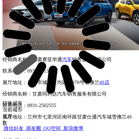
经销商名称：甘肃赛亚华通
汽车
销售服务有限公司
联系电话：0931-2113500
展厅地址：兰州市城关区均家滩370号雪佛兰
4S店
经销商名称：甘肃同利达汽车销售服务有限公司
切换城市
联系电话：0931-2502555
当前城市
北京
展厅地址：兰州市七里河区南环路甘肃仕通汽车城雪佛兰4S
B
店
微信好友
朋友圈
QQ空间
新浪微博