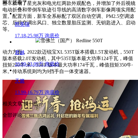
网友还看了
整，新增了星光灰和电光红两款外观配色，并增加了外后视镜
电动折叠和带倒车轨迹引导线的高清数字倒车影像两项实用配
置。配置方面，新车全系标配了双区自动空调、PM2.5空调滤
芯、后排空调出风口、独立数显胎压监测、无钥匙进入、启动
凯美瑞
等。
17.18-25.98万
询底价
动力方面，2022款迈锐宝XL 535T版本搭载1.5T发动机，550T
君越
版本搭载2.0T发动机，其中535T版本最大功率124千瓦，峰值
20.99-23.99万
询底价
扭矩250牛·米；550T 版本最大功率174千瓦，峰值扭矩350牛·
米。传动系统则均为9挡手自一体变速器。
天籁
13.99-16.79万
询底价
相关文章
换一批
全部评论