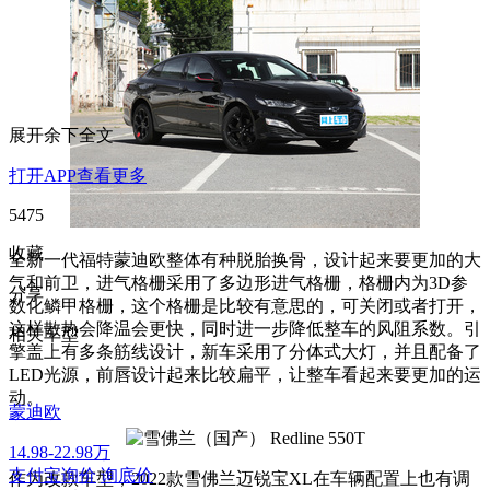
展开余下全文
打开APP查看更多
5475
收藏
全新一代福特蒙迪欧整体有种脱胎换骨，设计起来要更加的大
气和前卫，进气格栅采用了多边形进气格栅，格栅内为3D参
分享
数化鳞甲格栅，这个格栅是比较有意思的，可关闭或者打开，
这样散热会降温会更快，同时进一步降低整车的风阻系数。引
相关车型
擎盖上有多条筋线设计，新车采用了分体式大灯，并且配备了
LED光源，前唇设计起来比较扁平，让整车看起来要更加的运
动。
蒙迪欧
14.98-22.98万
支付宝询价
询底价
作为改款车型，2022款雪佛兰迈锐宝XL在车辆配置上也有调