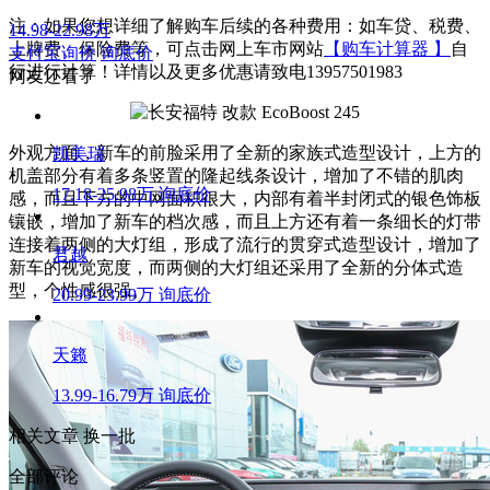
注：如果您想详细了解购车后续的各种费用：如车贷、税费、
14.98-22.98万
上牌费、保险费等，可点击网上车市网站
【购车计算器 】
自
支付宝询价
询底价
行进行计算！详情以及更多优惠请致电13957501983
网友还看了
外观方面，新车的前脸采用了全新的家族式造型设计，上方的
凯美瑞
机盖部分有着多条竖置的隆起线条设计，增加了不错的肌肉
17.18-25.98万
询底价
感，而且下方的中网面积很大，内部有着半封闭式的银色饰板
镶嵌，增加了新车的档次感，而且上方还有着一条细长的灯带
连接着两侧的大灯组，形成了流行的贯穿式造型设计，增加了
君越
新车的视觉宽度，而两侧的大灯组还采用了全新的分体式造
型，个性感很强。
20.99-23.99万
询底价
天籁
13.99-16.79万
询底价
相关文章
换一批
全部评论