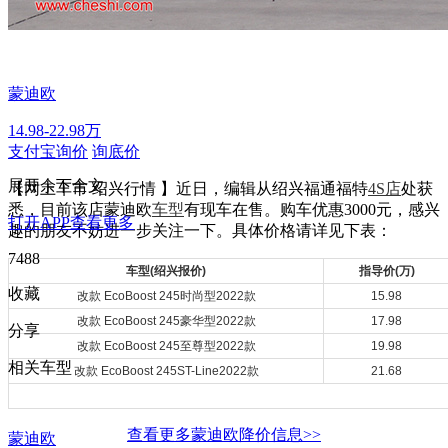
蒙迪欧
14.98-22.98万
支付宝询价
询底价
展开余下全文
【网上车市 绍兴行情 】近日，编辑从绍兴福通福特
4S店
处获
悉，目前该店蒙迪欧
车型
有现车在售。购车优惠3000元，感兴
打开APP查看更多
趣的朋友不妨进一步关注一下。具体价格请详见下表：
7488
车型(绍兴报价)
指导价(万)
收藏
改款 EcoBoost 245时尚型2022款
15.98
改款 EcoBoost 245豪华型2022款
17.98
分享
改款 EcoBoost 245至尊型2022款
19.98
相关车型
改款 EcoBoost 245ST-Line2022款
21.68
查看更多蒙迪欧降价信息>>
蒙迪欧