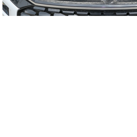
2022款福特蒙迪欧三大件方面给的是厚道的，全系标配一台
238匹马力的2.0T涡轮增压发动机，关键是这车丐版起步价在
15.98万，几乎回到了合资A级车的水平，同价位能打的对手寥
寥无几。传动系统有细微的差别，顶配用到了8档手自一体变
速箱，其余车型则是8档自动变速箱。
编辑点评：目前全新蒙迪欧现车销售，最高直降3000元，降价
幅度方面较大，预计一段时间内价格方面将会保持稳定，有购
车意向的朋友不妨到店详谈选购。
元通长安福特绍兴福通店
主营品牌： [
长安福特
][福特(进口)]
电话：
0575-89109199
地址：
浙江省绍兴市袍江工业区康宁路5号