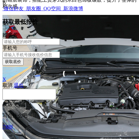
B
档次感。
微信好友
朋友圈
QQ空间
新浪微博
获取最低报价
姓
名
名
手机号
获取底价
X
取消
退出
发送
×
写点什么吧
7488