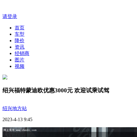
请登录
首页
车型
降价
资讯
经销商
图片
视频
绍兴福特蒙迪欧优惠3000元 欢迎试乘试驾
绍兴地方站
2023-4-13 9:45