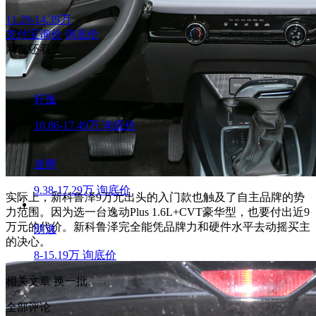
11.29-14.39万
支付宝询价
询底价
网友还看了
轩逸
10.86-17.49万
询底价
速腾
9.38-17.29万
询底价
实际上，新科鲁泽9万元出头的入门款也触及了自主品牌的势
力范围。因为选一台逸动Plus 1.6L+CVT豪华型，也要付出近9
万元的代价。新科鲁泽完全能凭品牌力和硬件水平去动摇买主
朗逸
的决心。
8-15.19万
询底价
相关文章
换一批
全部评论