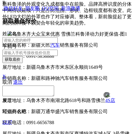
B
新科鲁泽的外观变化九成都集中在前脸。品牌高辨识度的分体
微信好友
朋友圈
QQ空间
新浪微博
中网得以延续，只是占比范围、形状、边框锐度都有改变。此
外LED大灯的外罩也作了对应修调。整体看，新前脸提起了更
获取最低报价
高的精神度，以契合年轻化的审美趋势。
姓
名
名
经销商名称：新疆天邑
汽车
销售服务有限公司
手机号
联系电话：0991-3858888
获取底价
展厅地址：新疆乌鲁木齐市米东区永顺街1649号
X
经销商名称：新疆和路神驰汽车销售服务有限公司
取消
退出
联系电话：0991-4657111
×
发送
展厅地址：乌鲁木齐市南湖北路618号和路雪佛兰
4S店
写点什么吧
经销商名称：新疆万通华盛汽车销售服务有限公司
5237
联系电话：0991-6656788
展厅地址：新疆乌鲁木齐市新市区赛博特汽车城A区-3号雪佛