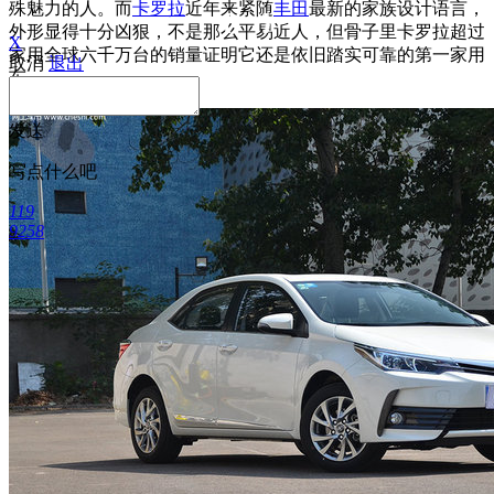
殊魅力的人。而
卡罗拉
近年来紧随
丰田
最新的家族设计语言，
外形显得十分凶狠，不是那么平易近人，但骨子里卡罗拉超过
X
家用全球六千万台的销量证明它还是依旧踏实可靠的第一家用
取消
退出
车。
发送
写点什么吧
119
9258