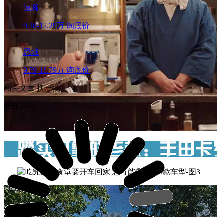
速腾
9.38-17.29万
询底价
思域
9.79-18.79万
询底价
相关文章
换一批
全部评论