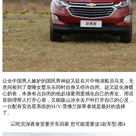
让全中国男人嫉妒的国民男神
赵又廷在片中饰演
船员马克，无
意间捡到了聋哑女婴乐乐同时自身又些许自闭。赵又廷化身暖
心奶爸，本身有点自闭的他必须要用爱感化自己的养女。用语
音助理帮人打开心扉，又能跋山涉水去户外打开自己的心灵，
一台配有安吉星系统的SUV-雪佛兰探界者就是最好的选择
了。