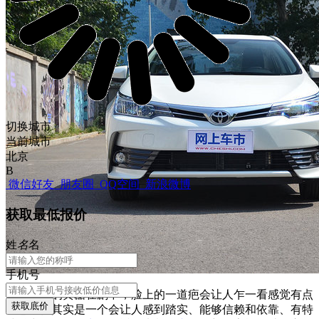
切换城市
当前城市
北京
B
微信好友
朋友圈
QQ空间
新浪微博
获取最低报价
姓
名
名
手机号
饰演老板的黄磊在剧中，脸上的一道疤会让人乍一看感觉有点
获取底价
凶恶，但其实是一个会让人感到踏实、能够信赖和依靠、有特