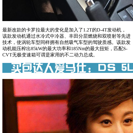
最新改款的卡罗拉最大的变化是加入了1.2T的D-4T发动机，
该款发动机通过水冷式中冷器、丰田分层燃烧和双喷射等先进
技术，使涡轮车型同样拥有自然吸气车型的驾驶质感。该款发
动机能压榨出85kW的最大功率和185Nm的最大扭矩，匹配S-
CVT无极变速箱可谓是家用的不二动力总成。