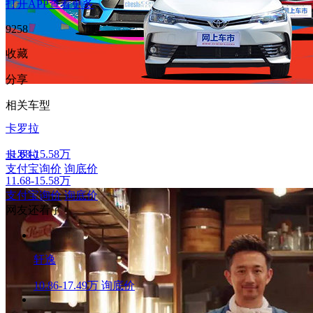
打开APP查看更多
9258
收藏
分享
相关车型
卡罗拉
11.68-15.58万
卡罗拉
支付宝询价
询底价
11.68-15.58万
支付宝询价
询底价
网友还看了
轩逸
10.86-17.49万
询底价