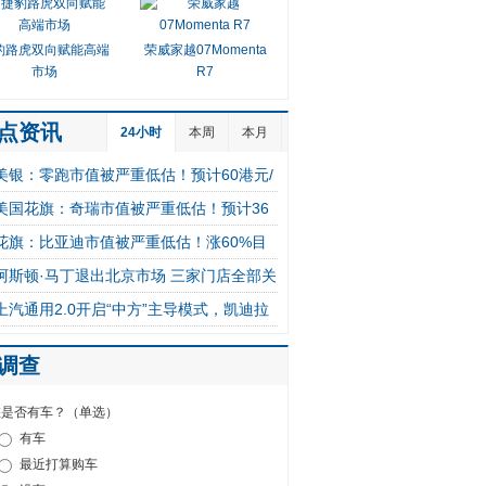
豹路虎双向赋能高端
荣威家越07Momenta
市场
R7
点资讯
24小时
本周
本月
美银：零跑市值被严重低估！预计60港元/
美国花旗：奇瑞市值被严重低估！预计36
股
花旗：比亚迪市值被严重低估！涨60%目
港元/股
阿斯顿·马丁退出北京市场 三家门店全部关
标价142港元
上汽通用2.0开启“中方”主导模式，凯迪拉
闭
克变中国研发