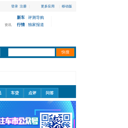
登录
注册
|
更多应用
|
移动版
新车
评测导购
|
行情
独家报道
资讯
|
耗
车贷
点评
问答