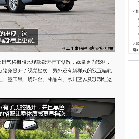
及进气格栅相比现款都进行了修改，线条更为锋利，
镀铬条提升了视觉档次。另外还有新样式的双五辐轮
红、墨玉黑、琥珀金、冰晶白、冰川蓝以及珊瑚红这