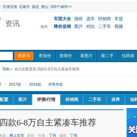
津
天津滨海
石家庄
保定
唐山
399个城市>>
车型大全
报价
选车
经销商
车贷
|
|
|
|
资讯
降价促销
图片
对比
二手车
视频
购车
|
|
|
|
»
导购
» 动力足配置高 四款6-8万自主紧凑车推荐
部
|
2017款
|
2016款
停售年款
配置
图片
评测/行情
经销商
二手车
保养
油
四款6-8万自主紧凑车推荐
来源：
网上车市
原创
作者：
丁祎
编辑：
丁祎