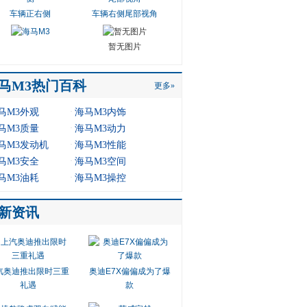
车辆正右侧
车辆右侧尾部视角
暂无图片
马M3热门百科
更多»
·
马M3外观
海马M3内饰
·
马M3质量
海马M3动力
·
马M3发动机
海马M3性能
·
马M3安全
海马M3空间
·
马M3油耗
海马M3操控
新资讯
汽奥迪推出限时三重
奥迪E7X偏偏成为了爆
礼遇
款