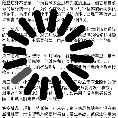
全部评论
比亚迪并不是第一个为智驾安全进行兜底的企业，但它是目前
做的最好的一个了，为什么这么说，看下行业整体的表现就很
清楚了。当用户正常使用智能泊车辅助功能，出现了事故该由
谁担责？各家车企的应对方式大体有四种情况。
第一情况，比亚迪，针对所有搭载天神之眼智能驾驶辅助系统
的车辆，终身享有厂家兜底权益，而且厂家提供的维修和补偿
金额不设上限，不需要保险，自然也不会影响到第二年的保
费。
第二情况，鸿蒙智行，针对问界、智界、享界部分车型，推出
有12个月的权益保障，但维修和补偿金额最高不能超过5万
元。当过了12个月的权益期后，用户就需要自己走商业险自行
搞定了。
第三情况，小鹏，针对自己的用户推出了独立于商业险种的智
驾险，用户每年交239元，在使用智能驾驶系统时发生事故，
就用这个智驾险来进行赔付。不过，如果用户没有购买智驾
险，那就只能走自己的商业险了。
第四情况，理想、特斯拉、小米等，剩下的品牌就完全没有兜
切换城市
底概念了，无论智驾系统使用与否，发生事故并被依法认定为
当前城市