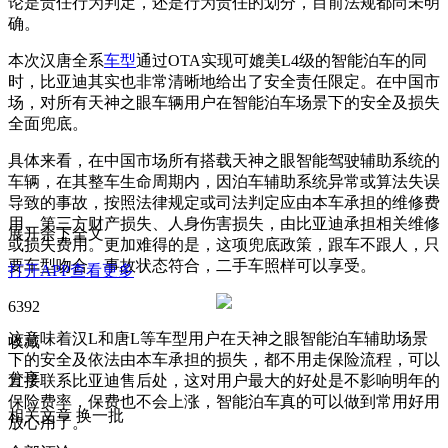
论是责任行为判定，还是行为责任的划分，目前法规都尚未明
确。
本次汉唐全系
车型
通过OTA实现可媲美L4级的智能泊车的同
时，比亚迪其实也非常清晰地给出了安全责任限定。在中国市
场，对所有天神之眼车辆用户在智能泊车场景下的安全及损失
全面兜底。
具体来看，在中国市场所有搭载天神之眼智能驾驶辅助系统的
车辆，在其整车生命周期内，因泊车辅助系统异常或算法失误
导致的事故，按照法律规定或司法判定应由本车承担的维修费
用、第三方财产损失、人身伤害损失，由比亚迪承担相关维修
展开余下全文
或损失费用。更加难得的是，这项兜底政策，跟车不跟人，只
要车型吻合、事故状态符合，二手车照样可以享受。
打开APP查看更多
6392
这意味着汉L和唐L等车型用户在天神之眼智能泊车辅助场景
收藏
下的安全及依法由本车承担的损失，都不用走保险流程，可以
分享
直接联系比亚迪售后处，这对用户最大的好处是不影响明年的
保险费率，保费也不会上涨，智能泊车真的可以做到常用好用
相关文章
换一批
放心用了。