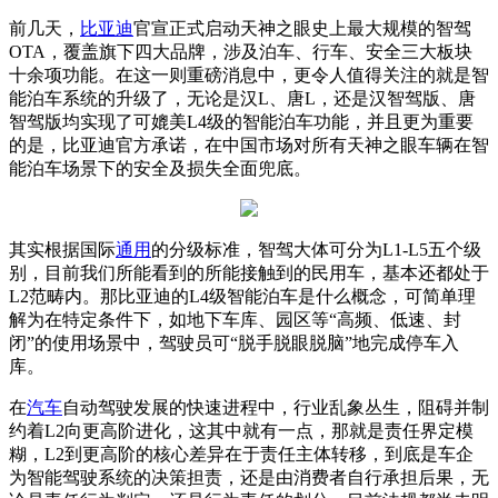
前几天，
比亚迪
官宣正式启动天神之眼史上最大规模的智驾
OTA，覆盖旗下四大品牌，涉及泊车、行车、安全三大板块
十余项功能。在这一则重磅消息中，更令人值得关注的就是智
能泊车系统的升级了，无论是汉L、唐L，还是汉智驾版、唐
智驾版均实现了可媲美L4级的智能泊车功能，并且更为重要
的是，比亚迪官方承诺，在中国市场对所有天神之眼车辆在智
能泊车场景下的安全及损失全面兜底。
其实根据国际
通用
的分级标准，智驾大体可分为L1-L5五个级
别，目前我们所能看到的所能接触到的民用车，基本还都处于
L2范畴内。那比亚迪的L4级智能泊车是什么概念，可简单理
解为在特定条件下，如地下车库、园区等“高频、低速、封
闭”的使用场景中，驾驶员可“脱手脱眼脱脑”地完成停车入
库。
在
汽车
自动驾驶发展的快速进程中，行业乱象丛生，阻碍并制
约着L2向更高阶进化，这其中就有一点，那就是责任界定模
糊，L2到更高阶的核心差异在于责任主体转移，到底是车企
为智能驾驶系统的决策担责，还是由消费者自行承担后果，无