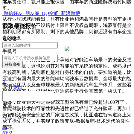
本车责任时，就只能上报保险，由本车的商业险解决赔付问题
北京
B
了。
微信好友
朋友圈
QQ空间
新浪微博
从行业现状就能看出，只有比亚迪和鸿蒙智行是典型的车企担
责型，但比亚迪不设赔付上限且不设权益期限，鸿蒙智行是金
获取最低报价
额和期限都有所限制。剩下的其他品牌，则都还没有由车企担
责的概念。
姓
名
名
手机号
可以看出，只有比亚迪敢于承诺对智能泊车场景下的安全及损
获取底价
失全面兜底，这也说明其对智能泊车系统的稳定性、成熟度已
有较高判断，说到底也是对自身技术的自信。要知道的是，比
亚迪拥有国内最大的智能辅助驾驶车云数据库、全球最大的智
X
驾研发团队以及全球规模最大的新能源汽车生产体系，这些看
取消
退出
得见的硬实力，已经让比亚迪跻身于行业智驾第一梯队了。
另外，比亚迪天神之眼智驾车型的保有量已经超过100万了，
发送
智能驾驶技术的可靠性和先进性都已经过了充分验证，再加上
为智能泊车安全兜底的厂家担责政策，比亚迪在智驾道路上完
写点什么吧
成了抢先占位，并实现了政策兜底-数据反哺-技术迭代的良性
56
循环。
6392