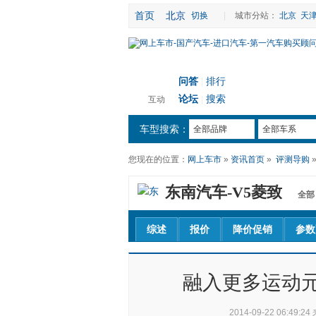
首页
北京
切换
|
城市分站：
北京
天
问答
排行
|
论坛
搜索
互动
|
车型搜索：
全部品牌
全部车系
您现在的位置：
网上车市
»
资讯首页
»
评测导购
东南汽车-
V5菱致
全部
综述
报价
降价促销
参数
融入更多运动元
2014-09-22 06:49:24