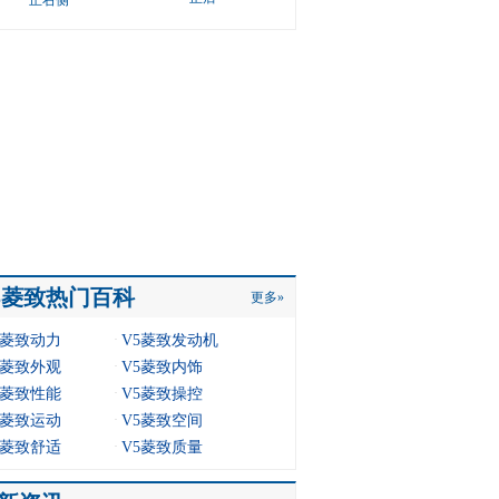
正右侧
5菱致热门百科
更多»
·
5菱致动力
V5菱致发动机
·
5菱致外观
V5菱致内饰
·
5菱致性能
V5菱致操控
·
5菱致运动
V5菱致空间
·
5菱致舒适
V5菱致质量