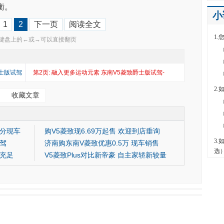
衡。
1
2
下一页
阅读全文
键盘上的←或→可以直接翻页
爵士版试驾
第2页: 融入更多运动元素 东南V5菱致爵士版试驾-
动态体验
收藏文章
部分现车
购V5菱致现6.69万起售 欢迎到店垂询
试驾
济南购东南V菱致优惠0.5万 现车销售
车充足
V5菱致Plus对比新帝豪 自主家轿新较量