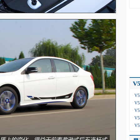
V
·
V
·
V
·
V
·
V
·
V