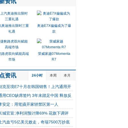
新资讯
汽奥迪推出限时三重
奥迪E7X偏偏成为了爆
礼遇
款
豹路虎双向赋能高端
荣威家越07Momenta
市场
R7
点资讯
24小时
本周
本月
别克至境E7十月在韩国销售！上汽通用开
通用CEO缺席签约 3年未踏足中国 释放反
启大规模出口
李安定：用笔撬开家轿禁区第一人
常信号
长城官宣:净利润预计降69% 花旗下调评
上汽血亏5亿美元败走，奇瑞7500万抄底
级“卖出” 目标价再跌60%