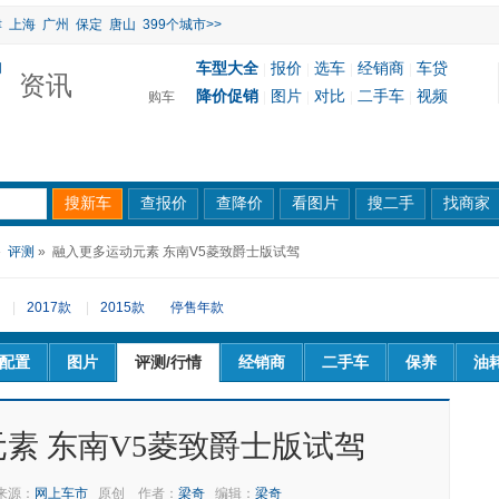
津
上海
广州
保定
唐山
399个城市>>
车型大全
报价
选车
经销商
车贷
|
|
|
|
资讯
降价促销
图片
对比
二手车
视频
购车
|
|
|
|
»
评测
» 融入更多运动元素 东南V5菱致爵士版试驾
|
2017款
|
2015款
停售年款
配置
图片
评测/行情
经销商
二手车
保养
油
素 东南V5菱致爵士版试驾
来源：
网上车市
原创
作者：
梁奇
编辑：
梁奇