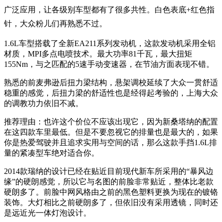
广泛应用，让各级别车型都有了很多共性。白色表底+红色指
针，大众粉儿们再熟悉不过。
1.6L车型搭载了全新EA211系列发动机，这款发动机采用全铝
材质，MPI多点电喷技术。最大功率81千瓦，最大扭矩
155Nm，与之匹配的5速手动变速器，在节油方面表现不错。
熟悉的前麦弗逊后扭力梁结构，悬架调校延续了大众一贯舒适
稳重的感觉，后扭力梁的舒适性也是经得起考验的，上海大众
的调教功力依旧不减。
推荐理由：也许这个价位不应该出现它，因为新桑塔纳的配置
在这四款车里最低。但是不要忽视它的排量也是最大的，如果
你是热爱驾驶并且追求实用与空间的话，那么这款手挡1.6L排
量的紧凑型车绝对适合你。
2014款瑞纳的设计已经在贴近目前现代新车所采用的“暴风边
缘”的硬朗感觉，所以它与名图的前脸非常贴近，整体比老款
硬朗多了。
前脸中网风格由之前的黑色
塑料更换为现在的镀铬
装饰。
大灯相比之前硬朗多了，但
依旧没有采用透镜，同时还
是远近光一体灯泡设计。