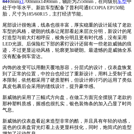
4410mm
x1
700mmx1490mm，轴距为2550mm，在同级别
车型
中
处于中等水平。新款车型配备了普利司通ECOPIA EP150轮
胎，尺寸为185/60R15，主打经济节能。
尾部设计很饱满，线条也很丰富，厚实稳重的设计延续了老款
车型的风格，硬朗的线条让尾部看起来层次分明，新设计的尾
灯造型与前大灯相呼应，棱角分明且更有时代感，没有采用
LED光源。后保险杠下部的雾灯设计还留有一些老款威驰的痕
迹，不过更显运动风格，轮廓更加硬朗。最遗憾的是威驰全系
没有配备倒车雷达。
内饰的改变可以用翻天覆地形容，分层式的设计，仪表盘恢复
到了正常的位置，中控台也经过了重新设计，用料上受制于成
本限制，依然都采用了硬质塑料，但设计师讨巧的运用了类似
真皮包裹后会采用的缝线设计，提升豪华感。
新威驰的采用了三幅式方向盘，在做工方面完全摆脱了老款的
那种塑料质感，握感也很扎实，银色装饰条的加入凸显了时尚
气息。
新威驰的仪表盘看起来造型非常的酷，并且具有年轻的动感，
蓝色的仪表盘背光灯看上去更显科技化，同时，炮筒式的造型
增加了运动气息。