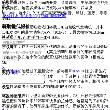
当前城市
触摸彩屏以外，就连下面的开关、
音量调节、主菜单键也都是
北京
触摸操控
。这套多媒体系统被称为只能车载互
联系统
B
MyLink，这个7寸的大屏可实现智能语音、导航、蓝牙、等等
微信好友
朋友圈
QQ空间
新浪微博
功能。
获取最低报价
动力方面，新款爱唯欧依旧搭载1.4L自然吸气发动机，其中
1.4L发动机的最大功率76kW（103PS），最大扭矩为131Nm，
姓
名
名
变速箱匹配了6档手自一体变速箱。
推荐理由：作为一款刚刚换代的新车，爱唯欧的全新造型会吸
手机号
引不少年轻消费的选择，尤其是初期组建家庭的年轻消费者，
并且爱唯欧在这个价位的配置优势让这款车的竞争力相当之
获取底价
强。
X
新威驰的前脸经过了重新设计，前格栅和
RAV4
相似的家族式
取消
退出
设计，除了增加自身的辨识度，一下子改掉了老款圆润柔和的
设计，整体变得更为张扬，符合现在年轻人的审美。相信认许
多男性消费者会更喜欢现在的阳刚硬朗的前脸。
发送
此次的侧身设计，也让新威驰更显修长，C柱上还特别增加了
写点什么吧
黑色塑料装饰块来加强车窗线条的拉伸感。这都是为了在轴距
2
不变的情况下，使得车身显得更加修长。新威驰的车身尺寸为
6万