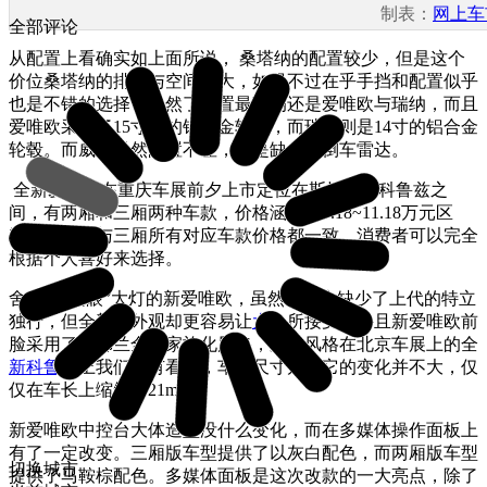
制表：
网上车
全部评论
从配置上看确实如上面所说， 桑塔纳的配置较少，但是这个
价位桑塔纳的排量与空间最大，如果不过在乎手挡和配置似乎
也是不错的选择，当然了配置最高的还是爱唯欧与瑞纳，而且
爱唯欧采用了15寸的的铝合金轮毂，而瑞纳则是14寸的铝合金
轮毂。而威驰虽然配置不差，但是缺少了倒车雷达。
全新爱唯欧在重庆车展前夕上市定位在斯帕可和科鲁兹之
间，有两厢和三厢两种车款，价格涵盖了8.18~11.18万元区
间，其两厢与三厢所有对应车款价格都一致，消费者可以完全
根据个人喜好来选择。
舍弃了“四眼”大灯的新爱唯欧，虽然看上去缺少了上代的特立
独行，但全新的外观却更容易让
大众
所接受。并且新爱唯欧前
脸采用了雪佛兰全新家族化风格，这种风格在北京车展上的全
新科鲁兹
上我们也有看到，车身尺寸方面它的变化并不大，仅
仅在车长上缩短了21mm。
新爱唯欧中控台大体造型没什么变化，而在多媒体操作面板上
有了一定改变。三厢版车型提供了以灰白配色，而
两厢版车型
切换城市
提供了马鞍棕配色。
多媒体面板是这次改款的一大亮点，除了