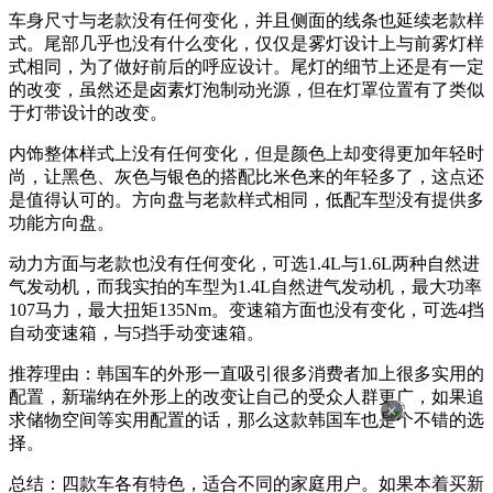
车身尺寸与老款没有任何变化，并且侧面的线条也延续老款样
式。
尾部几乎也没有什么变化，仅仅是雾灯设计上
与前雾灯样
式相同，为了做好前后的呼应设计。
尾灯的细节上还是有一定
的改变，虽然还是卤素灯泡
制动光源，但在灯罩位置有了类似
于灯带设计的改变。
内饰整体样式上没有任何变化，但是颜色上却变得更加年轻时
尚，让黑色、灰色与银色的搭配比米色来的年轻多了，这点还
是值得认可的。
方向盘与老款样式相同，低配
车型没有提供多
功能方向盘。
动力方面与老款也没有任何变化，可选1.4L与1.6L两种自然进
气发动机，而我实拍的车型为1.4L自然进气发动机，最大功率
107马力，最大扭矩135Nm。
变速箱方面也没有变化，可选
4挡
自动变速箱，与5挡手动变速箱。
推荐理由：韩国车的外形一直吸引很多消费者加上很多实用的
配置，新瑞纳在外形上的改变让自己的受众人群更广，如果追
×
求储物空间等实用配置的话，那么这款韩国车也是个不错的选
择。
总结：四款车各有特色，适合不同的家庭用户。如果本着买新