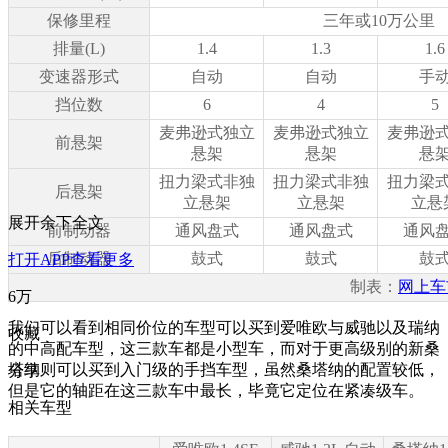
保修里程
三年或10万公里
排量(L)
1.4
1.3
1.6
变速器形式
自动
自动
手
挡位数
6
4
5
麦弗逊式独立
麦弗逊式独立
麦弗逊
前悬架
悬架
悬架
悬
扭力梁式非独
扭力梁式非独
扭力梁
后悬架
立悬架
立悬架
立悬
展开余下全文
前制动器
通风盘式
通风盘式
通风
后制动器
鼓式
鼓式
鼓
打开APP查看更多
制表：
网上车
6万
我们可以看到相同价位的车型可以买到爱唯欧与威驰以及瑞纳
收藏
的中高配车型，这三款车都是小型车，而对于更高级别的新桑
塔纳则可以买到入门级的手挡车型，虽然桑塔纳的配置较低，
分享
但是它的轴距在这三款车中最长，毕竟它定位在紧凑级车。
相关车型