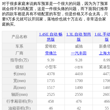
对于很多家庭来说购车预算是一个很大的问题，因为为了预算
就会得不到高配置，这是一件很头痛的问题，而下面我们推荐
的四款车都是具有不错配置的车型，但是价格又不会太高，只
要9万多元就可以开回家，落地价也就十万左右，非常适合家
庭购买。
1.4SE 自动 畅
1.3L 自动 智尚
1.6L 手
产品名称
悠版
版
版
车系
爱唯欧
威驰
新桑
厂商
雪佛兰
一汽丰田
上海
指导价(万)
9.39
9.28
8.9
级别
小型车
紧凑
小型车
长(mm)
4378
4410
447
宽(mm)
1735
1700
170
高(mm)
1517
1490
146
轴距(mm)
2525
2550
260
行李厢容积(升)
458
476
466
油箱容积(升)
46
42
55