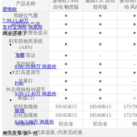
爱唯欧1.4SE
威驰1.3L 自动
桑塔纳1.
产品名称
自动 畅悠版
智尚版
动 风
爱唯欧
驾驶位气囊
●
●
●
7.39-11.48万
副驾驶位气囊
●
●
●
支付宝询价
询底价
安全带未系警告提示
●
●
●
网友还看了
刹车防抱死系统
●
●
●
(ABS)
飞度
倒车雷达
●
-
-
遥控钥匙
●
●
-
6.68-10.88万
询底价
大灯高度调节
●
●
●
前雾灯
●
●
-
Polo
外后视镜电动调节
●
●
-
9.09-12.49万
询底价
单碟CD
●
●
○
前轮胎规格
195/65R15
185/60R15
175/7
焕驰
后轮胎规格
195/65R15
185/60R15
175/7
6.69-7.09万
询底价
轮毂材料
铝合金
铝合金
钢
●代表有此项 ○代表选装 -代表无此项
相关文章
换一批