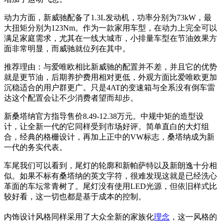
动力方面，新威驰配备了1.3L发动机，功率分别为73kW，最
大扭矩分别为123Nm。
作为一款家用车型，在动力上完全可以
满足家庭需求，尤其在一线大城市，小排量车型在节油效果方
面非常明显，而威驰就位列在其中。
推荐理由：与爱唯欧相比新威驰的配置并不差，并且它的优势
就是更节油，后期养护费用相对更低，外观方面比爱唯欧更加
沉稳适合的用户群更广。只是4AT的变速箱与全系没有倒车雷
达这个配置会让不少消费者望而却步。
新桑塔纳官方指导售价8.49-12.38万元。中规中矩的造型设
计，让全新一代的它同样受到市场好评。简单直白的大灯组
合，经典的格栅设计，再加上正中的VW标志，桑塔纳成为新
一代的务实代表。
车尾我们可以看到，尾灯的轮廓和新帕萨特以及新朗逸十分相
似。如果不标有桑塔纳的英文字符，很难发现这就是已经洗心
革面的车坛常青树了。尾灯没有使用LED光源，但依旧样式比
较好看，这一切也都是基于成本的控制。
内饰设计风格同样采用了大众全新的家族化
理念
，这一风格的