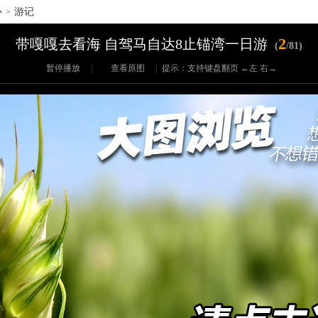
心
游记
>
2
带嘎嘎去看海 自驾马自达8止锚湾一日游
(
/81)
暂停播放
|
查看原图
|
提示：支持键盘翻页 ←左 右→