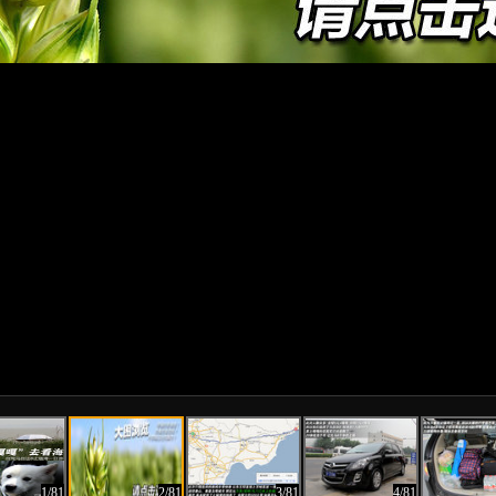
1/81
2/81
3/81
4/81