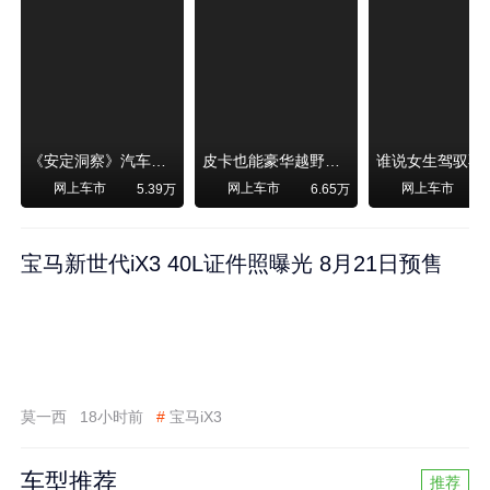
《安定洞察》汽车烧不烧油，和石油安全无关！
皮卡也能豪华越野！纵横F700上市，限时卖29.99万起
网上车市
网上车市
网上车市
5.39万
6.65万
宝马新世代iX3 40L证件照曝光 8月21日预售
莫一西
18小时前
#
宝马iX3
车型推荐
推荐