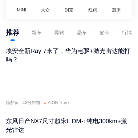
MINI
大众
别克
红旗
蔚来
推荐
新车
导购
豪车
皮卡
行情
埃安全新Ray 7来了，华为电驱+激光雷达能打
吗？
师梦琼
43分钟前
#
AION Ray7
东风日产NX7尺寸超宋L DM-i 纯电300km+激
光雷达