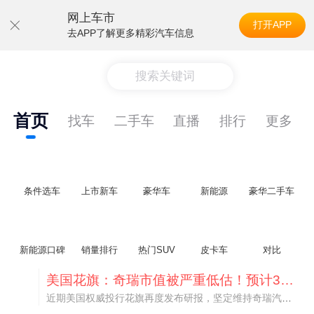
网上车市
打开APP
去APP了解更多精彩汽车信息
搜索关键词
首页
找车
二手车
直播
排行
更多
条件选车
上市新车
豪华车
新能源
豪华二手车
新能源口碑
销量排行
热门SUV
皮卡车
对比
美国花旗：奇瑞市值被严重低估！预计36港元/股
近期美国权威投行花旗再度发布研报，坚定维持奇瑞汽车（09973.HK）买入评级，将其合理目标价定格在36港元/股。对照公司最新25.46港元的二级市场现价，这一目标价意味着股价存在41.4%的可观上行空间，花旗直言，当前资本市场受短期市场情绪、国内车市价格战扰动，明显低估了奇瑞长期价值与全球化成长潜力。