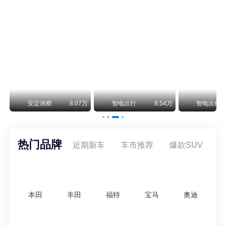
smart精灵2实拍：车长2米76轴距1米87，车重1.1吨
smart fortwo的纯电继任者终于有实车了。smart精灵2号出现在工信部最新一批申报目录中，外观和概念车几乎一模一样，量产还原度相当高。
美国花旗：奇瑞市值被严重低估！预计36港元/股
近期美国权威投行花旗再度发布研报，坚定维持奇瑞汽车（09973.HK）买入评级，将其合理目标价定格在36港元/股。对照公司最新25.46港元的二级市场现价，这一目标价意味着股价存在41.4%的可观上行空间，花旗直言，当前资本市场受短期市场情绪、国内车市价格战扰动，明显低估了奇瑞长期价值与全球化成长潜力。
万
安定洞察
8.07万
智电出行
8.54万
智电出行
热门品牌
近期新车
车市推荐
爆款SUV
本田
丰田
福特
宝马
奥迪